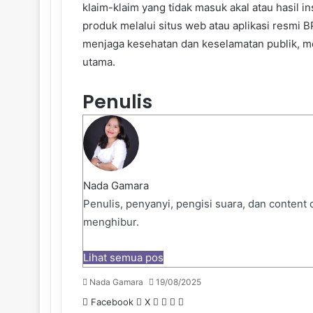
klaim-klaim yang tidak masuk akal atau hasil 
produk melalui situs web atau aplikasi resm
menjaga kesehatan dan keselamatan publik, me
utama.
Penulis
Nada Gamara
Penulis, penyanyi, pengisi suara, dan content
menghibur.
Lihat semua pos
Nada Gamara
19/08/2025
Pinterest
WhatsApp
Share
Print
Facebook
X