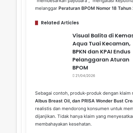
“membesarkan payudara”, “mengatasi keputihan
melanggar
Peraturan BPOM Nomor 18 Tahun
Related Articles
Visual Balita di Kema
Aqua Tuai Kecaman,
BPKN dan KPAI Endus
Pelanggaran Aturan
BPOM
21/04/2026
Sebagai contoh, produk-produk dengan klaim
Albus Breast Oil, dan PRISA Wonder Bust Cr
realistis dan mendorong konsumen untuk memb
dijanjikan. Tidak hanya klaim yang menyesat
membahayakan kesehatan.