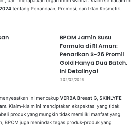
”, dan “merapatkan organ intim wanita”. Klaim semacam ini
 2024
tentang Penandaan, Promosi, dan Iklan Kosmetik.
san
BPOM Jamin Susu
Formula di RI Aman:
Penarikan S-26 Promil
Gold Hanya Dua Batch,
Ini Detailnya!
02/02/2026
 menyesatkan ini mencakup
VERBA Breast G, SKINLYFE
eam
. Klaim-klaim ini menciptakan ekspektasi yang tidak
eli produk yang mungkin tidak memiliki manfaat yang
kan, BPOM juga menindak tegas produk-produk yang