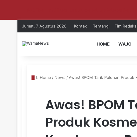
Aktifkan notifikasi untuk dapat update setiap ha
Jumat, 7 Agustus 2026
Kontak
Tentang
Tim Redaks
HOME
WAJO
Home
/
News
/
Awas! BPOM Tarik Puluhan Produk 
Awas! BPOM T
Produk Kosme