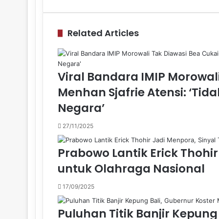
via
Email
Related Articles
Viral Bandara IMIP Morowal
Menhan Sjafrie Atensi: ‘Ti
Negara’
27/11/2025
Prabowo Lantik Erick Thohi
untuk Olahraga Nasional
17/09/2025
Puluhan Titik Banjir Kepung 