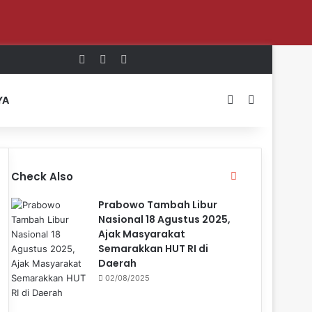
Log In
Random Article
Sidebar
Switch skin
Search for
YA
Close
Check Also
Prabowo Tambah Libur
Nasional 18 Agustus 2025,
Ajak Masyarakat
Semarakkan HUT RI di
Daerah
02/08/2025