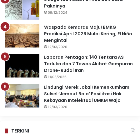
Pakainya
09/12/2024
Waspada Kemarau Maju! BMKG
Prediksi April 2026 Mulai Kering, El Niño
Mengintai
12/03/2026
Laporan Pentagon: 140 Tentara AS
Terluka dan 7 Tewas Akibat Gempuran
Drone-Rudal Iran
11/03/2026
Lindungi Merek Lokal! Kemenkumham
Sulsel ‘Jemput Bola’ Fasilitasi Hak
Kekayaan Intelektual UMKM Wajo
12/03/2026
TERKINI