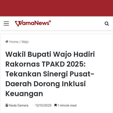
Aktifkan notifikasi untuk dapat update setiap hari!
Menu
Se
Home
/
Wajo
Wakil Bupati Wajo Hadiri
Rakornas TPAKD 2025:
Tekankan Sinergi Pusat-
Daerah Dorong Inklusi
Keuangan
Nada Gamara
12/10/2025
1 minute read