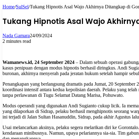
Home
/
SulSel
/
Tukang Hipnotis Asal Wajo Akhirnya Ditangkap di Gor
for
Tukang Hipnotis Asal Wajo Akhirny
Nada Gamara
24/09/2024
2 minutes read
Wamanews.id, 24 September 2024
– Dalam sebuah operasi gabunga
kasus penipuan dengan modus hipnotis berhasil diringkus. Andi Sugi
buronan, akhirnya menyerah pada jeratan hukum setelah hampir sebu
Penangkapan yang berlangsung dramatis pada Jumat, 20 September 20
koordinasi intensif antara kedua kepolisian daerah. Pelaku yang tel
tanpa perlawanan di Tugu Selamat Datang Marisa, Pohuwato.
Modus operandi yang digunakan Andi Sugianto cukup licik. Ia mem
yang dilaporkan di Sidrap, pelaku berhasil menghipnotis seorang w
ini terjadi di Jalan Sultan Hasanuddin, Sidrap, pada akhir Agustus lalu
Usai melancarkan aksinya, pelaku segera melarikan diri ke Gorontal
kendaraan minibusnya. Namun, upaya pelariannya sia-sia. Tim gabun
dan menangkapnya.