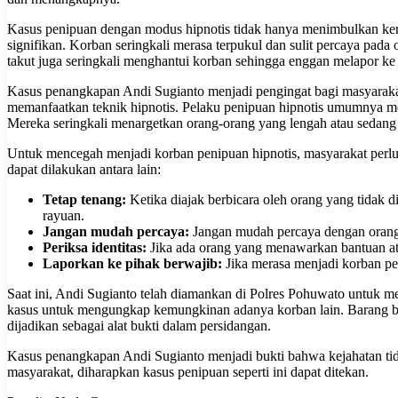
Kasus penipuan dengan modus hipnotis tidak hanya menimbulkan ker
signifikan. Korban seringkali merasa terpukul dan sulit percaya pada o
takut juga seringkali menghantui korban sehingga enggan melapor ke
Kasus penangkapan Andi Sugianto menjadi pengingat bagi masyarakat
memanfaatkan teknik hipnotis. Pelaku penipuan hipnotis umumnya 
Mereka seringkali menargetkan orang-orang yang lengah atau sedang 
Untuk mencegah menjadi korban penipuan hipnotis, masyarakat perlu 
dapat dilakukan antara lain:
Tetap tenang:
Ketika diajak berbicara oleh orang yang tidak d
rayuan.
Jangan mudah percaya:
Jangan mudah percaya dengan orang 
Periksa identitas:
Jika ada orang yang menawarkan bantuan ata
Laporkan ke pihak berwajib:
Jika merasa menjadi korban pen
Saat ini, Andi Sugianto telah diamankan di Polres Pohuwato untuk m
kasus untuk mengungkap kemungkinan adanya korban lain. Barang bu
dijadikan sebagai alat bukti dalam persidangan.
Kasus penangkapan Andi Sugianto menjadi bukti bahwa kejahatan tid
masyarakat, diharapkan kasus penipuan seperti ini dapat ditekan.