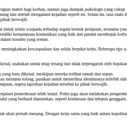
ugian materi bagi korban, namun juga dampak psikologis yang cukup
rang lain setelah mengalami kejadian seperti ini. Selain itu, rasa malu 
 pihak berwajib.
 untuk selalu waspada terhadap segala bentuk penipuan, terutama yan
memiliki kemampuan komunikasi yang baik dan pandai membujuk korb
dalam kondisi yang rentan.
meningkatkan kewaspadaan dan selalu berpikir kritis. Beberapa tips y
ikenal, usahakan untuk tetap tenang dan tidak terpengaruh oleh bujukan
yang baru dikenal, meskipun mereka terlihat ramah dan sopan.
u meminta tolong, pastikan untuk memeriksa identitasnya terlebih dah
ipuan, segera laporkan kejadian tersebut ke pihak berwajib.
enjalani pemeriksaan lebih lanjut. Polisi juga akan melakukan pengem
kti yang berhasil diamankan, seperti kendaraan dan telepon genggam,
ak akan pernah menang. Dengan kerja sama yang baik antara kepolisi