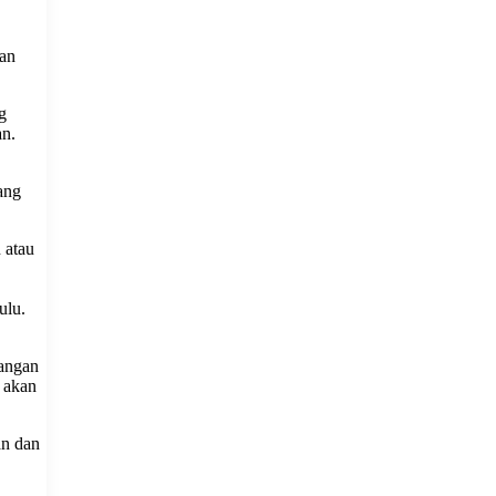
dan
g
an.
ang
 atau
ulu.
bangan
 akan
an dan