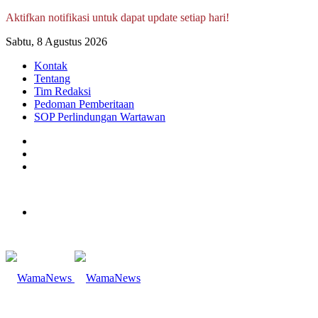
Aktifkan notifikasi untuk dapat update setiap hari!
Sabtu, 8 Agustus 2026
Kontak
Tentang
Tim Redaksi
Pedoman Pemberitaan
SOP Perlindungan Wartawan
Log
In
Random
Article
Sidebar
Menu