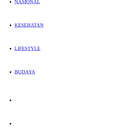
NASIONAL
KESEHATAN
LIFESTYLE
BUDAYA
Switch
skin
Search