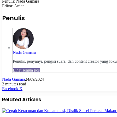
Penulis: Nada Gamara
Editor: Ardan
Penulis
Nada Gamara
Penulis, penyanyi, pengisi suara, dan content creator yang fok
Lihat semua pos
Nada Gamara
24/09/2024
2 minutes read
Pinterest
WhatsApp
Share
Print
Facebook
X
via
Email
Related Articles