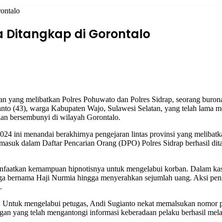
ontalo
a Ditangkap di Gorontalo
n yang melibatkan Polres Pohuwato dan Polres Sidrap, seorang buron
anto (43), warga Kabupaten Wajo, Sulawesi Selatan, yang telah lama m
lan bersembunyi di wilayah Gorontalo.
24 ini menandai berakhirnya pengejaran lintas provinsi yang melibatk
ah masuk dalam Daftar Pencarian Orang (DPO) Polres Sidrap berhasil di
anfaatkan kemampuan hipnotisnya untuk mengelabui korban. Dalam ka
arga bernama Haji Nurmia hingga menyerahkan sejumlah uang. Aksi pe
.
o. Untuk mengelabui petugas, Andi Sugianto nekat memalsukan nomor p
gan yang telah mengantongi informasi keberadaan pelaku berhasil mel