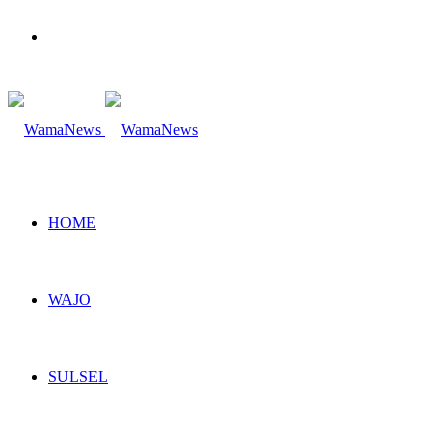
Search
for
HOME
WAJO
SULSEL