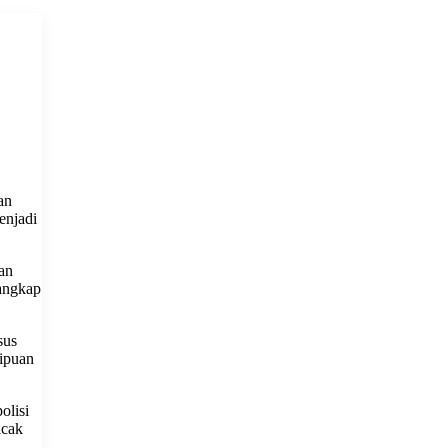
an
enjadi
an
tangkap
sus
nipuan
olisi
acak