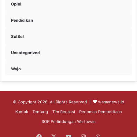
Opini
Pendidikan
SulSel
Uncategorized
Wajo
© Copyright 2026| All Rights Reserved |
wamanews.id
Kontak
Tentang
Tim Redaksi
Pedoman Pemberitaan
SOP Perlindungan Wartawan
Facebook
X
YouTube
Instagram
WhatsApp