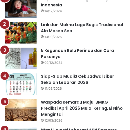
Indonesia
b
u
a
s
14/12/2024
o
b
g
A
Lirik dan Makna Lagu Bugis Tradisional
o
e
r
p
Ala Masea Sea
13/10/2025
k
a
p
5 Kegunaan Bulu Perindu dan Cara
m
Pakainya
09/12/2024
Siap-Siap Mudik! Cek Jadwal Libur
Sekolah Lebaran 2026
11/03/2026
Waspada Kemarau Maju! BMKG
Prediksi April 2026 Mulai Kering, El Niño
Mengintai
12/03/2026
Wanti-wanti Lebaran! ASN Pemprov