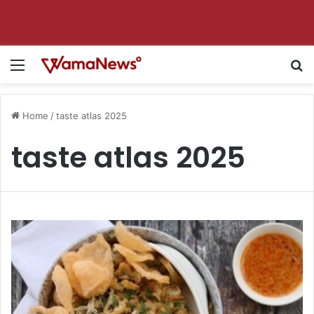
Aktifkan notifikasi untuk dapat update setiap hari!
Menu
S
Home
/
taste atlas 2025
taste atlas 2025