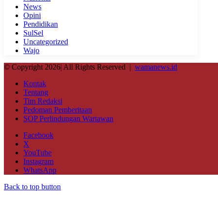
News
Opini
Pendidikan
SulSel
Uncategorized
Wajo
© Copyright 2026| All Rights Reserved |
wamanews.id
Kontak
Tentang
Tim Redaksi
Pedoman Pemberitaan
SOP Perlindungan Wartawan
Facebook
X
YouTube
Instagram
WhatsApp
Back to top button