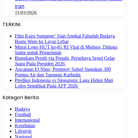
Iran
11/03/2026
TERKINI
Film Kuru Sumange’ Siap Angkat Falsafah Budaya
Bugis Wajo ke Layar Lebar
Mural Logo HUT ke-81 RI Viral di Medsos, Diduga
Satire untuk Pemerintah
Bungkam Persib via Penalti, Persebaya Segel Gelar
Juara Piala Presiden 2026
Ancaman El Nino, Pemprov Sulsel Siagakan 300
Pompa Air dan Tanggap Karhutla
Prediksi Indonesia vs Singapura: Laga Hidup Mati
Lolos Semifinal Piala AFF 2026
Kategori Berita
Budaya
Football
Internasional
Kesehatan
Lifestyle
Nasional