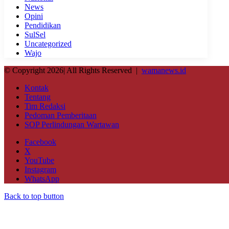
News
Opini
Pendidikan
SulSel
Uncategorized
Wajo
© Copyright 2026| All Rights Reserved |
wamanews.id
Kontak
Tentang
Tim Redaksi
Pedoman Pemberitaan
SOP Perlindungan Wartawan
Facebook
X
YouTube
Instagram
WhatsApp
Back to top button