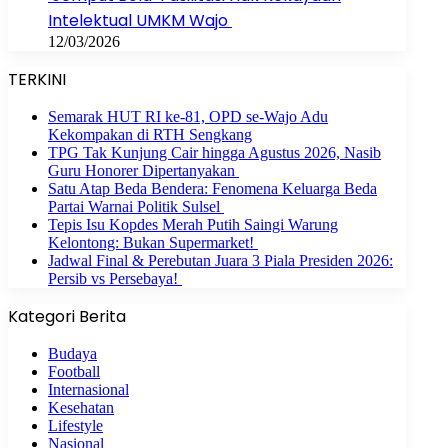
Intelektual UMKM Wajo
12/03/2026
TERKINI
Semarak HUT RI ke-81, OPD se-Wajo Adu
Kekompakan di RTH Sengkang
TPG Tak Kunjung Cair hingga Agustus 2026, Nasib
Guru Honorer Dipertanyakan
Satu Atap Beda Bendera: Fenomena Keluarga Beda
Partai Warnai Politik Sulsel
Tepis Isu Kopdes Merah Putih Saingi Warung
Kelontong: Bukan Supermarket!
Jadwal Final & Perebutan Juara 3 Piala Presiden 2026:
Persib vs Persebaya!
Kategori Berita
Budaya
Football
Internasional
Kesehatan
Lifestyle
Nasional