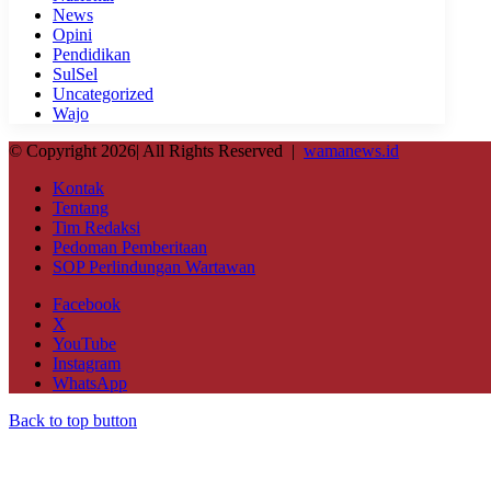
News
Opini
Pendidikan
SulSel
Uncategorized
Wajo
© Copyright 2026| All Rights Reserved |
wamanews.id
Kontak
Tentang
Tim Redaksi
Pedoman Pemberitaan
SOP Perlindungan Wartawan
Facebook
X
YouTube
Instagram
WhatsApp
Back to top button