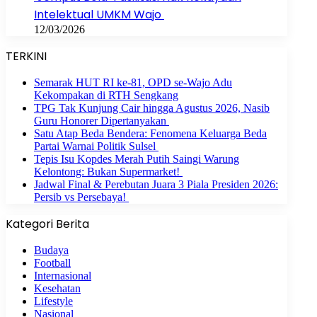
Intelektual UMKM Wajo
12/03/2026
TERKINI
Semarak HUT RI ke-81, OPD se-Wajo Adu
Kekompakan di RTH Sengkang
TPG Tak Kunjung Cair hingga Agustus 2026, Nasib
Guru Honorer Dipertanyakan
Satu Atap Beda Bendera: Fenomena Keluarga Beda
Partai Warnai Politik Sulsel
Tepis Isu Kopdes Merah Putih Saingi Warung
Kelontong: Bukan Supermarket!
Jadwal Final & Perebutan Juara 3 Piala Presiden 2026:
Persib vs Persebaya!
Kategori Berita
Budaya
Football
Internasional
Kesehatan
Lifestyle
Nasional