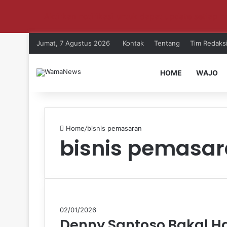
Aktifkan notifikasi untuk dapat update setiap ha
Jumat, 7 Agustus 2026
Kontak
Tentang
Tim Redaks
HOME
WAJO
Home
/
bisnis pemasaran
bisnis pemasa
02/01/2026
Denny Santoso Bakal Ha