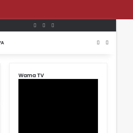
Log In
Random Article
Sidebar
Switch skin
Search for
YA
Wama TV