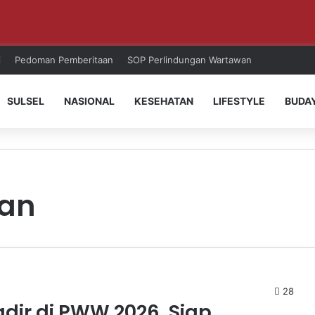
ri!
i
Pedoman Pemberitaan
SOP Perlindungan Wartawan
SULSEL
NASIONAL
KESEHATAN
LIFESTYLE
BUDA
ran
28
dir di PWW 2026, Siap