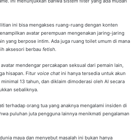
game. Ini menunjukkan bahwa sistem filter yang ada mudah
elitian ini bisa mengakses ruang-ruang dengan konten
 menampilkan avatar perempuan mengenakan jaring-jaring
lain yang berpose intim. Ada juga ruang toilet umum di mana
lih aksesori berbau
fetish
.
, avatar mendengar percakapan seksual dari pemain lain,
ga hisapan. Fitur
voice chat
ini hanya tersedia untuk akun
 minimal 13 tahun, dan diklaim dimoderasi oleh AI secara
ukkan sebaliknya.
ti terhadap orang tua yang anaknya mengalami insiden di
hwa puluhan juta pengguna lainnya menikmati pengalaman
 dunia maya dan menyebut masalah ini bukan hanya