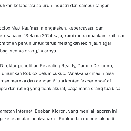
hkan kolaborasi seluruh industri dan campur tangan
 Roblox Matt Kaufman mengatakan, kepercayaan dan
s perusahaan. “Selama 2024 saja, kami menambahkan lebih dari
omitmen penuh untuk terus melangkah lebih jauh agar
agi semua orang,” ujarnya.
 Direktur penelitian Revealing Reality, Damon De Ionno,
diumumkan Roblox belum cukup. “Anak-anak masih bisa
eman mereka dan dengan 6 juta konten ‘experience’ di
ipsi dan rating yang tidak akurat, bagaimana orang tua bisa
amatan internet, Beeban Kidron, yang menilai laporan ini
a keselamatan anak-anak di Roblox dan mendesak audit