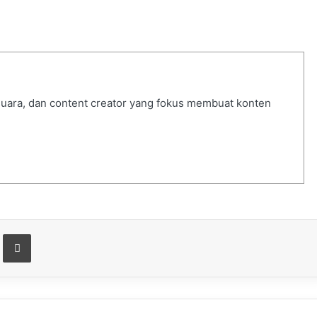
 suara, dan content creator yang fokus membuat konten
t
are via Email
Print