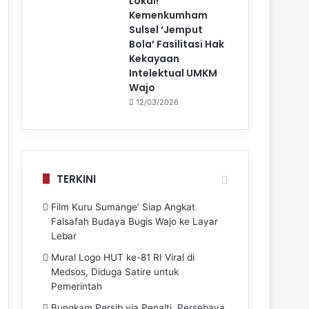
Lokal!
Kemenkumham
Sulsel ‘Jemput
Bola’ Fasilitasi Hak
Kekayaan
Intelektual UMKM
Wajo
12/03/2026
TERKINI
Film Kuru Sumange’ Siap Angkat
Falsafah Budaya Bugis Wajo ke Layar
Lebar
Mural Logo HUT ke-81 RI Viral di
Medsos, Diduga Satire untuk
Pemerintah
Bungkam Persib via Penalti, Persebaya