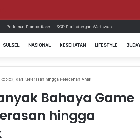
ri!
i
Pedoman Pemberitaan
SOP Perlindungan Wartawan
SULSEL
NASIONAL
KESEHATAN
LIFESTYLE
BUDA
Roblox, dari Kekerasan hingga Pelecehan Anak
Banyak Bahaya Game
kerasan hingga
k