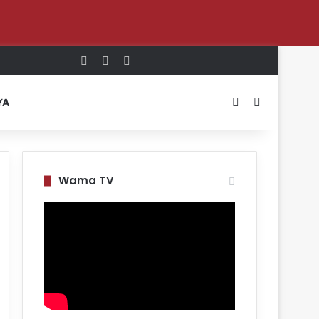
Log In
Random Article
Sidebar
Switch skin
Search for
YA
Wama TV