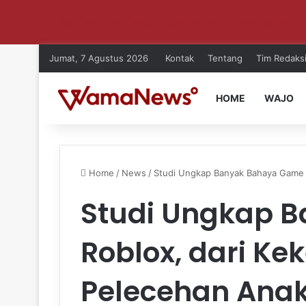
Aktifkan notifikasi untuk dapat update setiap ha
Jumat, 7 Agustus 2026
Kontak
Tentang
Tim Redaks
HOME
WAJO
Home
/
News
/
Studi Ungkap Banyak Bahaya Game 
Studi Ungkap 
Roblox, dari Ke
Pelecehan Ana