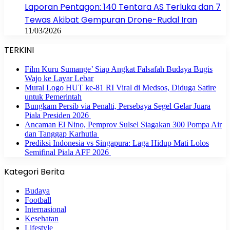
Laporan Pentagon: 140 Tentara AS Terluka dan 7
Tewas Akibat Gempuran Drone-Rudal Iran
11/03/2026
TERKINI
Film Kuru Sumange’ Siap Angkat Falsafah Budaya Bugis
Wajo ke Layar Lebar
Mural Logo HUT ke-81 RI Viral di Medsos, Diduga Satire
untuk Pemerintah
Bungkam Persib via Penalti, Persebaya Segel Gelar Juara
Piala Presiden 2026
Ancaman El Nino, Pemprov Sulsel Siagakan 300 Pompa Air
dan Tanggap Karhutla
Prediksi Indonesia vs Singapura: Laga Hidup Mati Lolos
Semifinal Piala AFF 2026
Kategori Berita
Budaya
Football
Internasional
Kesehatan
Lifestyle