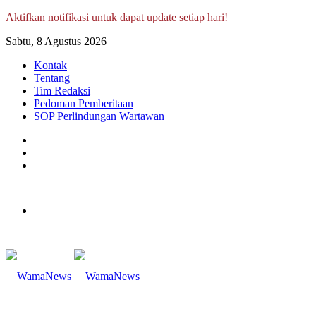
Aktifkan notifikasi untuk dapat update setiap hari!
Sabtu, 8 Agustus 2026
Kontak
Tentang
Tim Redaksi
Pedoman Pemberitaan
SOP Perlindungan Wartawan
Log
In
Random
Article
Sidebar
Menu