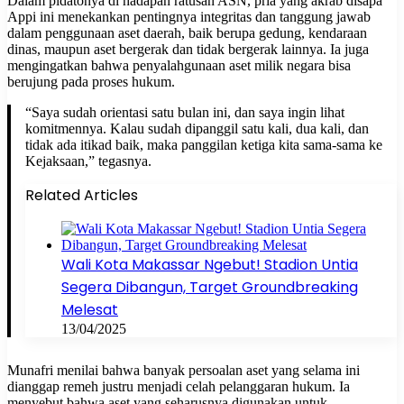
Dalam pidatonya di hadapan ratusan ASN, pria yang akrab disapa
Appi ini menekankan pentingnya integritas dan tanggung jawab
dalam penggunaan aset daerah, baik berupa gedung, kendaraan
dinas, maupun aset bergerak dan tidak bergerak lainnya. Ia juga
mengingatkan bahwa penyalahgunaan aset milik negara bisa
berujung pada proses hukum.
“Saya sudah orientasi satu bulan ini, dan saya ingin lihat
komitmennya. Kalau sudah dipanggil satu kali, dua kali, dan
tidak ada itikad baik, maka panggilan ketiga kita sama-sama ke
Kejaksaan,” tegasnya.
Related Articles
Wali Kota Makassar Ngebut! Stadion Untia
Segera Dibangun, Target Groundbreaking
Melesat
13/04/2025
Munafri menilai bahwa banyak persoalan aset yang selama ini
dianggap remeh justru menjadi celah pelanggaran hukum. Ia
menyebut bahwa aset yang seharusnya digunakan untuk