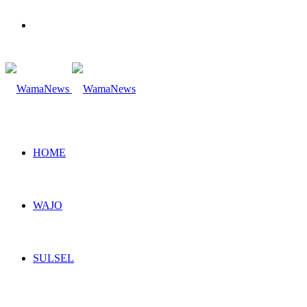
Search
for
HOME
WAJO
SULSEL