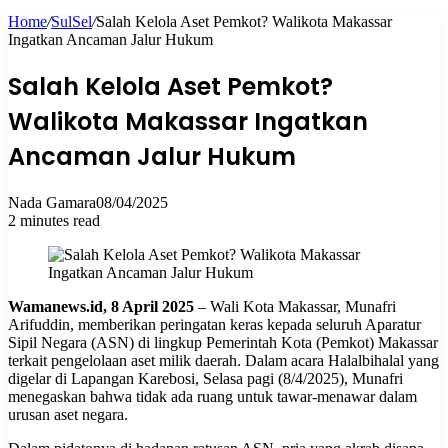
Home
/
SulSel
/
Salah Kelola Aset Pemkot? Walikota Makassar
for
Ingatkan Ancaman Jalur Hukum
Salah Kelola Aset Pemkot?
Walikota Makassar Ingatkan
Ancaman Jalur Hukum
Nada Gamara
08/04/2025
2 minutes read
Wamanews.id, 8 April 2025
– Wali Kota Makassar, Munafri
Arifuddin, memberikan peringatan keras kepada seluruh Aparatur
Sipil Negara (ASN) di lingkup Pemerintah Kota (Pemkot) Makassar
terkait pengelolaan aset milik daerah. Dalam acara Halalbihalal yang
digelar di Lapangan Karebosi, Selasa pagi (8/4/2025), Munafri
menegaskan bahwa tidak ada ruang untuk tawar-menawar dalam
urusan aset negara.