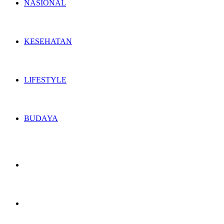
NASIONAL
KESEHATAN
LIFESTYLE
BUDAYA
Switch
skin
Search