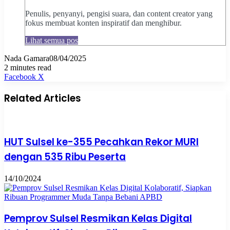
Penulis, penyanyi, pengisi suara, dan content creator yang
fokus membuat konten inspiratif dan menghibur.
Lihat semua pos
Nada Gamara
08/04/2025
2 minutes read
Pinterest
WhatsApp
Share
Print
Facebook
X
via
Email
Related Articles
HUT Sulsel ke-355 Pecahkan Rekor MURI
dengan 535 Ribu Peserta
14/10/2024
Pemprov Sulsel Resmikan Kelas Digital