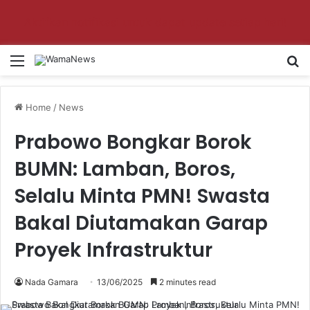
Aktifkan notifikasi untuk dapat update setiap hari!
Menu
Se
Home
/
News
Prabowo Bongkar Borok
BUMN: Lamban, Boros,
Selalu Minta PMN! Swasta
Bakal Diutamakan Garap
Proyek Infrastruktur
Nada Gamara
13/06/2025
2 minutes read