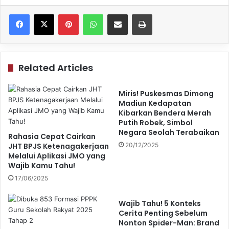
Pinterest
WhatsApp
Share via Email
Print
Related Articles
Miris! Puskesmas Dimong
Madiun Kedapatan
Kibarkan Bendera Merah
Putih Robek, Simbol
Negara Seolah Terabaikan
Rahasia Cepat Cairkan
JHT BPJS Ketenagakerjaan
20/12/2025
Melalui Aplikasi JMO yang
Wajib Kamu Tahu!
17/06/2025
Wajib Tahu! 5 Konteks
Cerita Penting Sebelum
Nonton Spider-Man: Brand