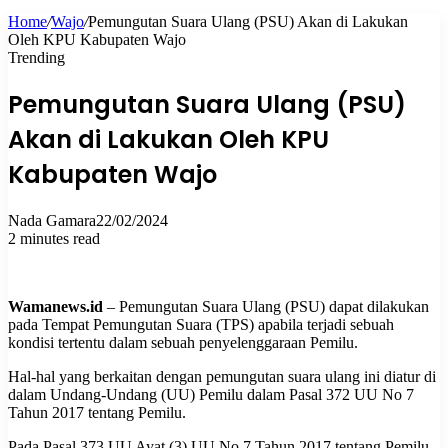
Home
/
Wajo
/
Pemungutan Suara Ulang (PSU) Akan di Lakukan
for
Oleh KPU Kabupaten Wajo
Trending
Pemungutan Suara Ulang (PSU)
Akan di Lakukan Oleh KPU
Kabupaten Wajo
Nada Gamara
22/02/2024
2 minutes read
Wamanews.id
– Pemungutan Suara Ulang (PSU) dapat dilakukan
pada Tempat Pemungutan Suara (TPS) apabila terjadi sebuah
kondisi tertentu dalam sebuah penyelenggaraan Pemilu.
Hal-hal yang berkaitan dengan pemungutan suara ulang ini diatur di
dalam Undang-Undang (UU) Pemilu dalam Pasal 372 UU No 7
Tahun 2017 tentang Pemilu.
Pada Pasal 373 UU Ayat (3) UU No 7 Tahun 2017 tentang Pemilu,