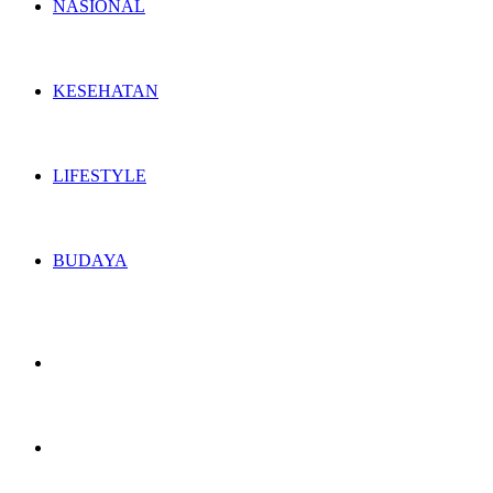
NASIONAL
KESEHATAN
LIFESTYLE
BUDAYA
Switch
skin
Search