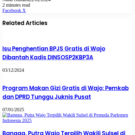
2 minutes read
Pinterest
WhatsApp
Share
Print
Facebook
X
via
Email
Related Articles
Isu Penghentian BPJS Gratis di Wajo
Dibantah Kadis DINSOSP2KBP3A
03/12/2024
Program Makan Gizi Gratis di Wajo: Pemkab
dan DPRD Tunggu Juknis Pusat
07/01/2025
Bangga, Putra Wajo Terpilih Wakili Sulsel di