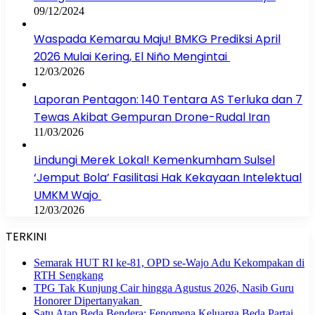
09/12/2024
Waspada Kemarau Maju! BMKG Prediksi April
2026 Mulai Kering, El Niño Mengintai
12/03/2026
Laporan Pentagon: 140 Tentara AS Terluka dan 7
Tewas Akibat Gempuran Drone-Rudal Iran
11/03/2026
Lindungi Merek Lokal! Kemenkumham Sulsel
‘Jemput Bola’ Fasilitasi Hak Kekayaan Intelektual
UMKM Wajo
12/03/2026
TERKINI
Semarak HUT RI ke-81, OPD se-Wajo Adu Kekompakan di
RTH Sengkang
TPG Tak Kunjung Cair hingga Agustus 2026, Nasib Guru
Honorer Dipertanyakan
Satu Atap Beda Bendera: Fenomena Keluarga Beda Partai