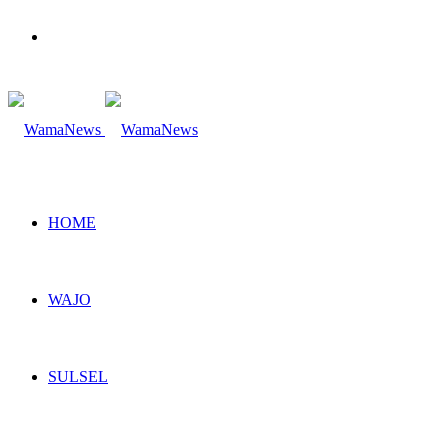
Search
for
HOME
WAJO
SULSEL