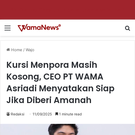
Aktifkan notifikasi untuk dapat update setiap hari!
Menu
Se
Home
/
Wajo
Kursi Menpora Masih
Kosong, CEO PT WAMA
Asriadi Menyatakan Siap
Jika Diberi Amanah
Redaksi
11/09/2025
1 minute read