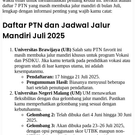
waktu emas untuk memanfaatkan peluang kedua ini. Berikut adalah
daftar 7 PTN yang masih membuka jalur mandiri di bulan Juli,
lengkap dengan informasi penting yang wajib kamu catat:
Daftar PTN dan Jadwal Jalur
Mandiri Juli 2025
Universitas Brawijaya (UB)
Salah satu PTN favorit ini
masih membuka jalur mandiri khusus untuk program Vokasi
dan PSDKU. Jika kamu tertarik pada pendidikan vokasi atau
program studi di luar kampus utama, ini adalah
kesempatanmu.
Pendaftaran:
17 hingga 21 Juli 2025.
Pengumuman Hasil:
Biasanya menyusul beberapa
hari setelah penutupan pendaftaran.
Universitas Negeri Malang (UM)
UM menawarkan
fleksibilitas dengan dua gelombang jalur mandiri. Pastikan
kamu memperhatikan gelombang yang sesuai dengan
kebutuhanmu.
Gelombang 2:
Telah dibuka dari 4 Juni hingga 30 Juni
2025.
Gelombang 3:
Akan dibuka pada 23–26 Juli 2025,
dengan opsi penggunaan skor UTBK maupun non-