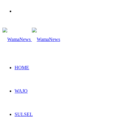
Search
for
HOME
WAJO
SULSEL