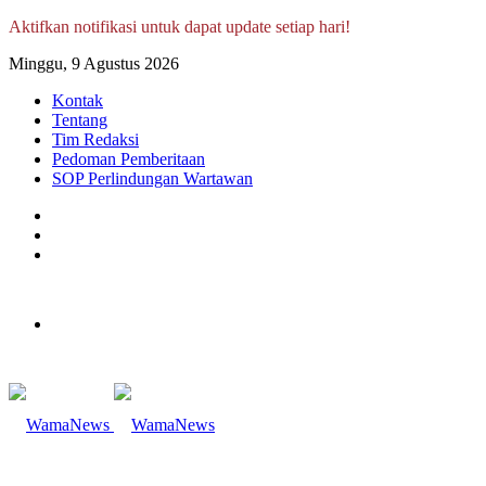
Aktifkan notifikasi untuk dapat update setiap hari!
Minggu, 9 Agustus 2026
Kontak
Tentang
Tim Redaksi
Pedoman Pemberitaan
SOP Perlindungan Wartawan
Log
In
Random
Article
Sidebar
Menu