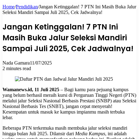
Home
/
Pendidikan
/
Jangan Ketinggalan! 7 PTN Ini Masih Buka Jalur
for
Seleksi Mandiri Sampai Juli 2025, Cek Jadwalnya!
Jangan Ketinggalan! 7 PTN Ini
Masih Buka Jalur Seleksi Mandiri
Sampai Juli 2025, Cek Jadwalnya!
Nada Gamara
11/07/2025
2 minutes read
Wamanews.id, 11 Juli 2025
– Bagi kamu para pejuang kampus
yang belum berhasil meraih kursi di Perguruan Tinggi Negeri (PTN)
melalui jalur Seleksi Nasional Berbasis Prestasi (SNBP) atau Seleksi
Nasional Berbasis Tes (SNBT), jangan cepat menyerah!
Kesempatan untuk masuk ke kampus impianmu masih terbuka
lebar.
Beberapa PTN terkemuka masih membuka jalur seleksi mandiri
hingga bulan Juli 2025. Dilansir dari
Media Kampus
, ini adalah