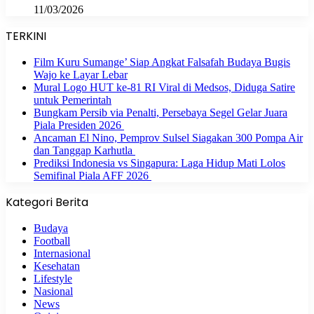
11/03/2026
TERKINI
Film Kuru Sumange’ Siap Angkat Falsafah Budaya Bugis
Wajo ke Layar Lebar
Mural Logo HUT ke-81 RI Viral di Medsos, Diduga Satire
untuk Pemerintah
Bungkam Persib via Penalti, Persebaya Segel Gelar Juara
Piala Presiden 2026
Ancaman El Nino, Pemprov Sulsel Siagakan 300 Pompa Air
dan Tanggap Karhutla
Prediksi Indonesia vs Singapura: Laga Hidup Mati Lolos
Semifinal Piala AFF 2026
Kategori Berita
Budaya
Football
Internasional
Kesehatan
Lifestyle
Nasional
News