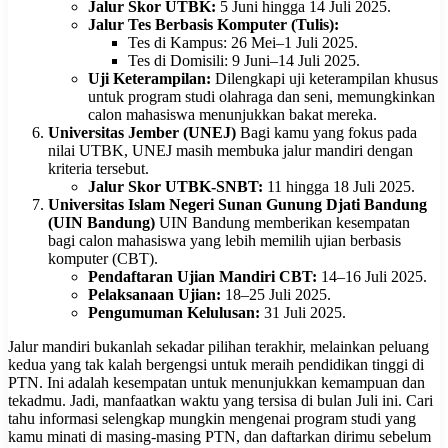
Jalur Skor UTBK:
5 Juni hingga 14 Juli 2025.
Jalur Tes Berbasis Komputer (Tulis):
Tes di Kampus: 26 Mei–1 Juli 2025.
Tes di Domisili: 9 Juni–14 Juli 2025.
Uji Keterampilan:
Dilengkapi uji keterampilan khusus
untuk program studi olahraga dan seni, memungkinkan
calon mahasiswa menunjukkan bakat mereka.
Universitas Jember (UNEJ)
Bagi kamu yang fokus pada
nilai UTBK, UNEJ masih membuka jalur mandiri dengan
kriteria tersebut.
Jalur Skor UTBK-SNBT:
11 hingga 18 Juli 2025.
Universitas Islam Negeri Sunan Gunung Djati Bandung
(UIN Bandung)
UIN Bandung memberikan kesempatan
bagi calon mahasiswa yang lebih memilih ujian berbasis
komputer (CBT).
Pendaftaran Ujian Mandiri CBT:
14–16 Juli 2025.
Pelaksanaan Ujian:
18–25 Juli 2025.
Pengumuman Kelulusan:
31 Juli 2025.
Jalur mandiri bukanlah sekadar pilihan terakhir, melainkan peluang
kedua yang tak kalah bergengsi untuk meraih pendidikan tinggi di
PTN. Ini adalah kesempatan untuk menunjukkan kemampuan dan
tekadmu. Jadi, manfaatkan waktu yang tersisa di bulan Juli ini. Cari
tahu informasi selengkap mungkin mengenai program studi yang
kamu minati di masing-masing PTN, dan daftarkan dirimu sebelum