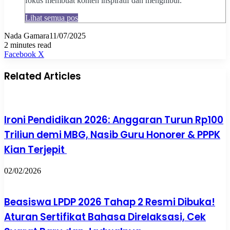
fokus membuat konten inspiratif dan menghibur.
Lihat semua pos
Nada Gamara
11/07/2025
2 minutes read
Pinterest
WhatsApp
Share
Print
Facebook
X
via
Email
Related Articles
Ironi Pendidikan 2026: Anggaran Turun Rp100
Triliun demi MBG, Nasib Guru Honorer & PPPK
Kian Terjepit
02/02/2026
Beasiswa LPDP 2026 Tahap 2 Resmi Dibuka!
Aturan Sertifikat Bahasa Direlaksasi, Cek