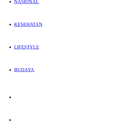
NASIONAL
KESEHATAN
LIFESTYLE
BUDAYA
Switch
skin
Search