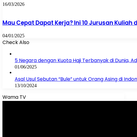
16/03/2026
Mau Cepat Dapat Kerja? Ini 10 Jurusan Kuliah
04/01/2025
Check Also
Close
5 Negara dengan Kuota Haji Terbanyak di Dunia, A
01/06/2025
Asal Usul Sebutan “Bule” untuk Orang Asing di Indo
13/10/2024
Wama TV