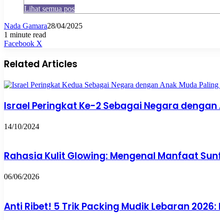
Lihat semua pos
Nada Gamara
28/04/2025
1 minute read
Pinterest
WhatsApp
Share
Print
Facebook
X
via
Email
Related Articles
Israel Peringkat Ke-2 Sebagai Negara dengan
14/10/2024
Rahasia Kulit Glowing: Mengenal Manfaat Sunf
06/06/2026
Anti Ribet! 5 Trik Packing Mudik Lebaran 2026