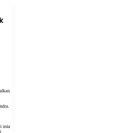
k
alkan
ndra.
i usia
i