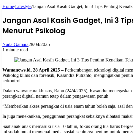
Home
/
Lifestyle
/
Jangan Asal Kasih Gadget, Ini 3 Tips Penting Kenal
for
Jangan Asal Kasih Gadget, Ini 3 Ti
Menurut Psikolog
Nada Gamara
28/04/2025
1 minute read
Wamanews.id, 28 April 2025
– Perkembangan teknologi digital memb
Psikolog klinis dan forensik, Kasandra Putranto, mengingatkan pent
terkontrol.
Dalam wawancara khusus, Rabu (24/4/2025), Kasandra menegaskan b
perangkat digital, namun tetap dalam pengawasan penuh.
“Memberikan akses perangkat di usia enam tahun boleh saja, asal de
Ia juga menekankan, penggunaan perangkat sebaiknya dibatasi maksi
Saat anak-anak memasuki usia 10 tahun, fokus orang tua harus bergese
ini sudah mulai mengenal media sosial, sehingga penting untuk mengaj