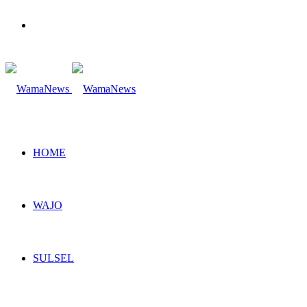
Search
for
HOME
WAJO
SULSEL