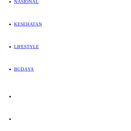
NASIONAL
KESEHATAN
LIFESTYLE
BUDAYA
Switch
skin
Search