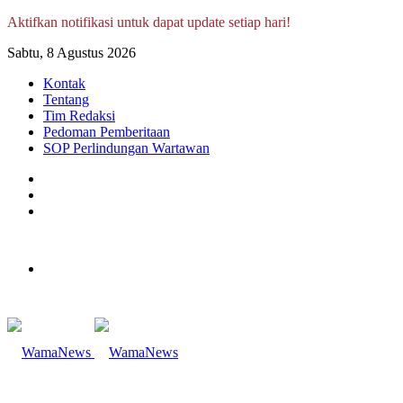
Aktifkan notifikasi untuk dapat update setiap hari!
Sabtu, 8 Agustus 2026
Kontak
Tentang
Tim Redaksi
Pedoman Pemberitaan
SOP Perlindungan Wartawan
Log
In
Random
Article
Sidebar
Menu