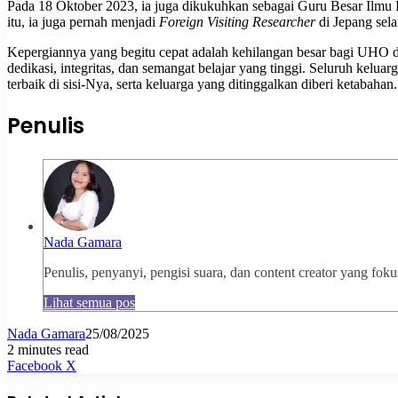
Pada 18 Oktober 2023, ia juga dikukuhkan sebagai Guru Besar Ilmu 
itu, ia juga pernah menjadi
Foreign Visiting Researcher
di Jepang sela
Kepergiannya yang begitu cepat adalah kehilangan besar bagi UHO 
dedikasi, integritas, dan semangat belajar yang tinggi. Seluruh ke
terbaik di sisi-Nya, serta keluarga yang ditinggalkan diberi ketabahan.
Penulis
Nada Gamara
Penulis, penyanyi, pengisi suara, dan content creator yang fok
Lihat semua pos
Nada Gamara
25/08/2025
2 minutes read
Pinterest
WhatsApp
Share
Print
Facebook
X
via
Email