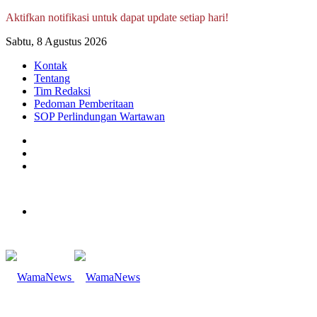
Aktifkan notifikasi untuk dapat update setiap hari!
Sabtu, 8 Agustus 2026
Kontak
Tentang
Tim Redaksi
Pedoman Pemberitaan
SOP Perlindungan Wartawan
Log
In
Random
Article
Sidebar
Menu