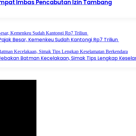
 Ampat Imbas Pencabutan Izin Tambang
 Pajak Besar, Kemenkeu Sudah Kantongi Rp7 Triliun
 Jebakan Batman Kecelakaan, Simak Tips Lengkap Kesel