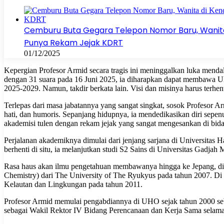
Cemburu Buta Gegara Telepon Nomor Baru, Wanita 
Punya Rekam Jejak KDRT
01/12/2025
Kepergian Profesor Armid secara tragis ini meninggalkan luka mend
dengan 31 suara pada 16 Juni 2025, ia diharapkan dapat membawa 
2025-2029. Namun, takdir berkata lain. Visi dan misinya harus terhe
Terlepas dari masa jabatannya yang sangat singkat, sosok Profesor Ar
hati, dan humoris. Sepanjang hidupnya, ia mendedikasikan diri sepe
akademisi tulen dengan rekam jejak yang sangat mengesankan di bida
Perjalanan akademiknya dimulai dari jenjang sarjana di Universitas H
berhenti di situ, ia melanjutkan studi S2 Sains di Universitas Gadja
Rasa haus akan ilmu pengetahuan membawanya hingga ke Jepang, di 
Chemistry) dari The University of The Ryukyus pada tahun 2007. Di un
Kelautan dan Lingkungan pada tahun 2011.
Profesor Armid memulai pengabdiannya di UHO sejak tahun 2000 seba
sebagai Wakil Rektor IV Bidang Perencanaan dan Kerja Sama selama 