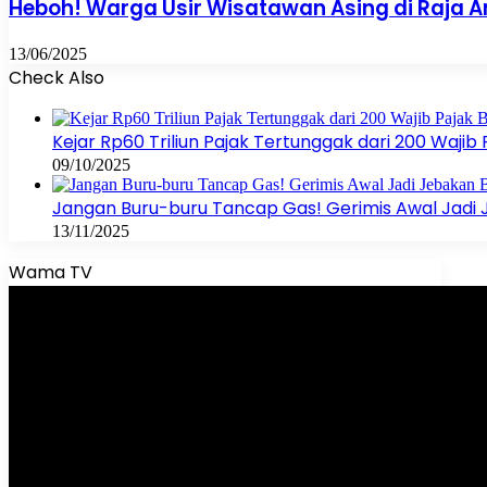
Heboh! Warga Usir Wisatawan Asing di Raja
13/06/2025
Check Also
Close
Kejar Rp60 Triliun Pajak Tertunggak dari 200 Wajib
09/10/2025
Jangan Buru-buru Tancap Gas! Gerimis Awal Jadi
13/11/2025
Wama TV