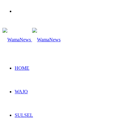
Search
for
HOME
WAJO
SULSEL