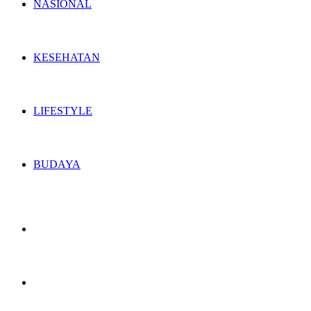
NASIONAL
KESEHATAN
LIFESTYLE
BUDAYA
Switch
skin
Search