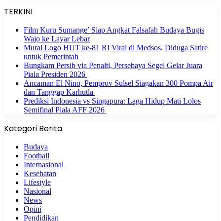
TERKINI
Film Kuru Sumange’ Siap Angkat Falsafah Budaya Bugis
Wajo ke Layar Lebar
Mural Logo HUT ke-81 RI Viral di Medsos, Diduga Satire
untuk Pemerintah
Bungkam Persib via Penalti, Persebaya Segel Gelar Juara
Piala Presiden 2026
Ancaman El Nino, Pemprov Sulsel Siagakan 300 Pompa Air
dan Tanggap Karhutla
Prediksi Indonesia vs Singapura: Laga Hidup Mati Lolos
Semifinal Piala AFF 2026
Kategori Berita
Budaya
Football
Internasional
Kesehatan
Lifestyle
Nasional
News
Opini
Pendidikan