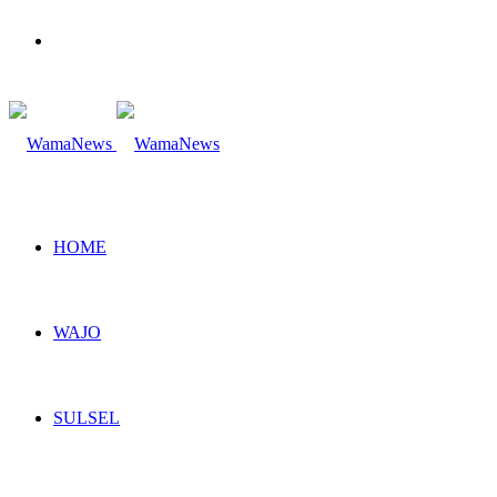
Search
for
HOME
WAJO
SULSEL