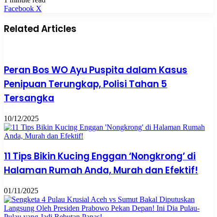
Pinterest
WhatsApp
Share
Print
Facebook
X
via
Email
Related Articles
Peran Bos WO Ayu Puspita dalam Kasus
Penipuan Terungkap, Polisi Tahan 5
Tersangka
10/12/2025
11 Tips Bikin Kucing Enggan ‘Nongkrong’ di
Halaman Rumah Anda, Murah dan Efektif!
01/11/2025