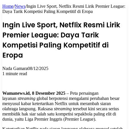
Home
/
News
/
Ingin Live Sport, Netflix Resmi Lirik Premier League:
for
Daya Tarik Kompetisi Paling Kompetitif di Eropa
Ingin Live Sport, Netflix Resmi Lirik
Premier League: Daya Tarik
Kompetisi Paling Kompetitif di
Eropa
Nada Gamara
08/12/2025
1 minute read
Wamanews.id, 8 Desember 2025
– Peta persaingan
layanan
streaming
global berpotensi mengalami perubahan besar
menyusul kabar ketertarikan Netflix untuk merambah siaran
olahraga langsung. Raksasa
streaming
tersebut kini secara serius
membidik hak siar salah satu kompetisi sepakbola paling elit di
dunia, yaitu Liga Premier Inggris (Premier League).
Ketertarikan Netflix pada siaran langsung olahraga muncul setelah