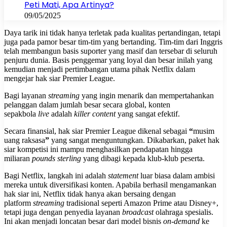
Peti Mati, Apa Artinya?
09/05/2025
Daya tarik ini tidak hanya terletak pada kualitas pertandingan, tetapi
juga pada pamor besar tim-tim yang bertanding. Tim-tim dari Inggris
telah membangun basis suporter yang masif dan tersebar di seluruh
penjuru dunia. Basis penggemar yang loyal dan besar inilah yang
kemudian menjadi pertimbangan utama pihak Netflix dalam
mengejar hak siar Premier League.
Bagi layanan
streaming
yang ingin menarik dan mempertahankan
pelanggan dalam jumlah besar secara global, konten
sepakbola
live
adalah
killer content
yang sangat efektif.
Secara finansial, hak siar Premier League dikenal sebagai
“
musim
uang raksasa
”
yang sangat menguntungkan. Dikabarkan, paket hak
siar kompetisi ini mampu menghasilkan pendapatan hingga
miliaran
pounds sterling
yang dibagi kepada klub-klub peserta.
Bagi Netflix, langkah ini adalah
statement
luar biasa dalam ambisi
mereka untuk diversifikasi konten. Apabila berhasil mengamankan
hak siar ini, Netflix tidak hanya akan bersaing dengan
platform
streaming
tradisional seperti Amazon Prime atau Disney+,
tetapi juga dengan penyedia layanan
broadcast
olahraga spesialis.
Ini akan menjadi loncatan besar dari model bisnis
on-demand
ke