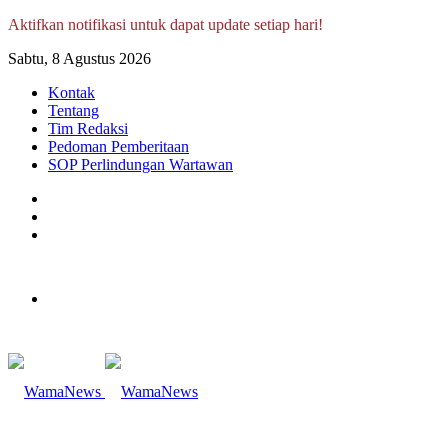
Aktifkan notifikasi untuk dapat update setiap hari!
Sabtu, 8 Agustus 2026
Kontak
Tentang
Tim Redaksi
Pedoman Pemberitaan
SOP Perlindungan Wartawan
Log
In
Random
Article
Sidebar
Menu