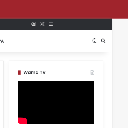
Log In
Random Article
Sidebar
Switch skin
Search for
YA
Wama TV