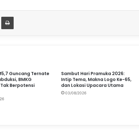
t
are via Email
Print
5,7 Guncang Ternate
Sambut Hari Pramuka 2026:
ubduksi, BMKG
Intip Tema, Makna Logo Ke-65,
 Tak Berpotensi
dan Lokasi Upacara Utama
03/08/2026
26