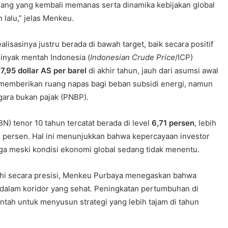
gang yang kembali memanas serta dinamika kebijakan global
 lalu,” jelas Menkeu.
ealisasinya justru berada di bawah target, baik secara positif
inyak mentah Indonesia (
Indonesian Crude Price
/ICP)
7,95 dollar AS per barel
di akhir tahun, jauh dari asumsi awal
i memberikan ruang napas bagi beban subsidi energi, namun
gara bukan pajak (PNBP).
) tenor 10 tahun tercatat berada di level
6,71 persen
, lebih
 7 persen. Hal ini menunjukkan bahwa kepercayaan investor
jaga meski kondisi ekonomi global sedang tidak menentu.
nuhi secara presisi, Menkeu Purbaya menegaskan bahwa
dalam koridor yang sehat. Peningkatan pertumbuhan di
ntah untuk menyusun strategi yang lebih tajam di tahun