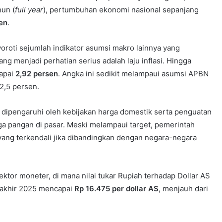
hun (
full year
), pertumbuhan ekonomi nasional sepanjang
en
.
roti sejumlah indikator asumsi makro lainnya yang
ng menjadi perhatian serius adalah laju inflasi. Hingga
capai
2,92 persen
. Angka ini sedikit melampaui asumsi APBN
 2,5 persen.
t dipengaruhi oleh kebijakan harga domestik serta penguatan
a pangan di pasar. Meski melampaui target, pemerintah
ang terkendali jika dibandingkan dengan negara-negara
ektor moneter, di mana nilai tukar Rupiah terhadap Dollar AS
 akhir 2025 mencapai
Rp 16.475 per dollar AS
, menjauh dari