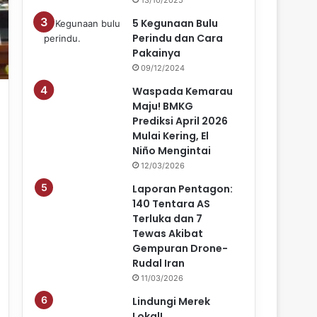
5 Kegunaan Bulu
Perindu dan Cara
Pakainya
09/12/2024
Waspada Kemarau
Maju! BMKG
Prediksi April 2026
Mulai Kering, El
Niño Mengintai
12/03/2026
Laporan Pentagon:
140 Tentara AS
Terluka dan 7
Tewas Akibat
Gempuran Drone-
Rudal Iran
11/03/2026
Lindungi Merek
Lokal!