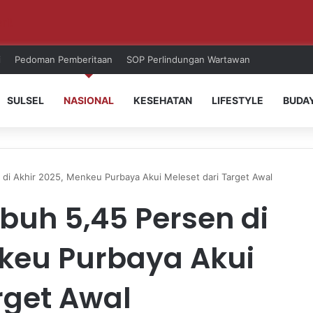
ri!
i
Pedoman Pemberitaan
SOP Perlindungan Wartawan
SULSEL
NASIONAL
KESEHATAN
LIFESTYLE
BUDA
di Akhir 2025, Menkeu Purbaya Akui Meleset dari Target Awal
buh 5,45 Persen di
nkeu Purbaya Akui
rget Awal