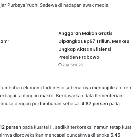
ujar Purbaya Yudhi Sadewa di hadapan awak media.
Anggaran Makan Gratis
lam’
Dipangkas Rp67 Triliun, Menkeu
Ungkap Alasan Efisiensi
Presiden Prabowo
20/05/2026
ertumbuhan ekonomi Indonesia sebenarnya menunjukkan tren
erbagai tantangan makro. Berdasarkan data Kementerian
 dimulai dengan pertumbuhan sebesar
4,87 persen
pada
,12 persen
pada kuartal II, sedikit terkoreksi namun tetap kuat
akhirnya diproyeksikan mencapai puncaknya di angka
5,45