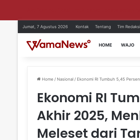
Aktifkan notifikasi untuk dapat update setiap ha
Jumat, 7 Agustus 2026
Kontak
Tentang
Tim Redaks
HOME
WAJO
Home
/
Nasional
/
Ekonomi RI Tumbuh 5,45 Persen 
Ekonomi RI Tum
Akhir 2025, Me
Meleset dari Ta