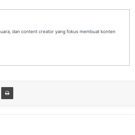
 suara, dan content creator yang fokus membuat konten
t
are via Email
Print