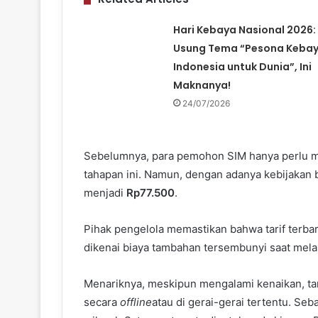
Hari Kebaya Nasional 2026:
Usung Tema “Pesona Keba
Indonesia untuk Dunia”, Ini
Maknanya!
24/07/2026
Sebelumnya, para pemohon SIM hanya perlu m
tahapan ini. Namun, dengan adanya kebijakan bar
menjadi
Rp77.500
.
Pihak pengelola memastikan bahwa tarif terba
dikenai biaya tambahan tersembunyi saat melak
Menariknya, meskipun mengalami kenaikan, tari
secara
offline
atau di gerai-gerai tertentu. Se