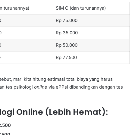
n turunannya)
SIM C (dan turunannya)
0
Rp 75.000
0
Rp 35.000
0
Rp 50.000
0
Rp 77.500
ebut, mari kita hitung estimasi total biaya yang harus
n tes psikologi
online
via ePPsi dibandingkan dengan tes
ologi Online (Lebih Hemat):
2.500
7.500