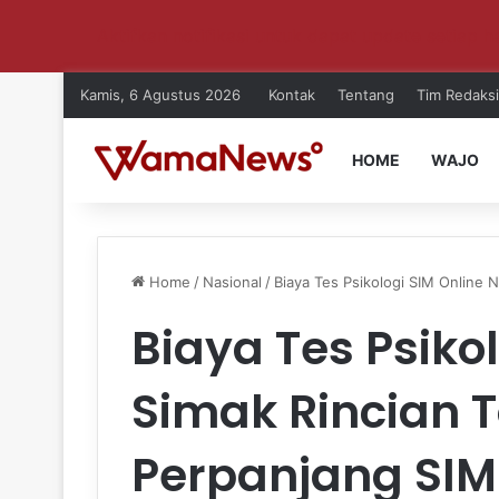
Aktifkan notifikasi untuk dapat update setiap ha
Kamis, 6 Agustus 2026
Kontak
Tentang
Tim Redaksi
HOME
WAJO
Home
/
Nasional
/
Biaya Tes Psikologi SIM Online 
Biaya Tes Psikol
Simak Rincian T
Perpanjang SIM