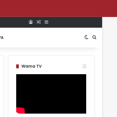
Log In
Random Article
Sidebar
Switch skin
Search for
YA
Wama TV