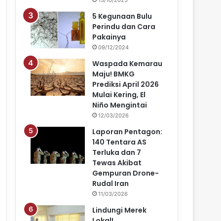
5 Kegunaan Bulu
Perindu dan Cara
Pakainya
09/12/2024
Waspada Kemarau
Maju! BMKG
Prediksi April 2026
Mulai Kering, El
Niño Mengintai
12/03/2026
Laporan Pentagon:
140 Tentara AS
Terluka dan 7
Tewas Akibat
Gempuran Drone-
Rudal Iran
11/03/2026
Lindungi Merek
Lokal!