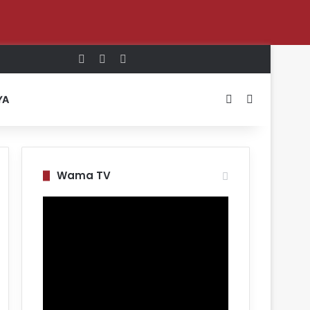
Log In
Random Article
Sidebar
Switch skin
Search for
YA
Wama TV