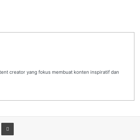
ntent creator yang fokus membuat konten inspiratif dan
t
are via Email
Print