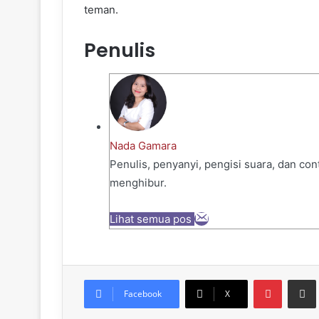
teman.
Penulis
Nada Gamara
Penulis, penyanyi, pengisi suara, dan co
menghibur.
Lihat semua pos
Pinteres
Sh
Facebook
X