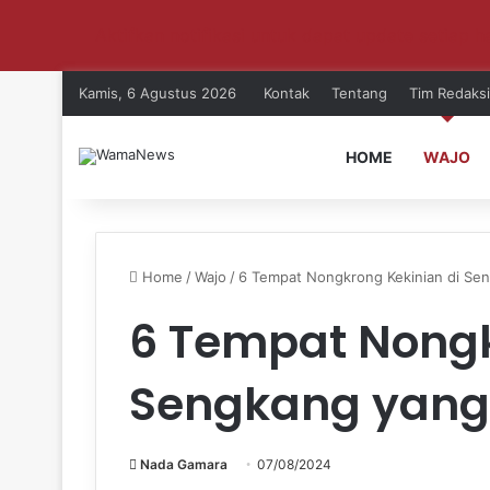
Aktifkan notifikasi untuk dapat update setiap ha
Kamis, 6 Agustus 2026
Kontak
Tentang
Tim Redaksi
HOME
WAJO
Home
/
Wajo
/
6 Tempat Nongkrong Kekinian di Sen
6 Tempat Nongk
Sengkang yang
Nada Gamara
07/08/2024