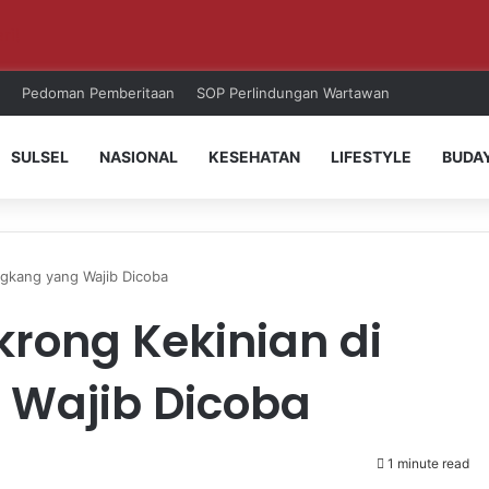
ri!
Pedoman Pemberitaan
SOP Perlindungan Wartawan
SULSEL
NASIONAL
KESEHATAN
LIFESTYLE
BUDA
gkang yang Wajib Dicoba
rong Kekinian di
 Wajib Dicoba
1 minute read