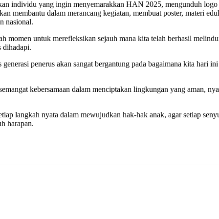
 bahkan individu yang ingin menyemarakkan HAN 2025, mengunduh logo
akan membantu dalam merancang kegiatan, membuat poster, materi eduk
n nasional.
lah momen untuk merefleksikan sejauh mana kita telah berhasil melindu
s dihadapi.
 generasi penerus akan sangat bergantung pada bagaimana kita hari ini
an semangat kebersamaan dalam menciptakan lingkungan yang aman, ny
setiap langkah nyata dalam mewujudkan hak-hak anak, agar setiap sen
uh harapan.