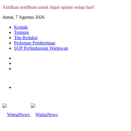
Aktifkan notifikasi untuk dapat update setiap hari!
Jumat, 7 Agustus 2026
Kontak
Tentang
Tim Redaksi
Pedoman Pemberitaan
SOP Perlindungan Wartawan
Log
In
Random
Article
Sidebar
Menu