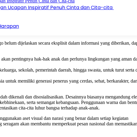
n Ucapan Inspiratif Penuh Cinta dan Cita-cita
 Harapan
go belum dijelaskan secara eksplisit dalam informasi yang diberikan, da
 akan pentingnya hak-hak anak dan perlunya lingkungan yang aman d
keluarga, sekolah, pemerintah daerah, hingga swasta, untuk turut serta
a untuk memiliki generasi penerus yang cerdas, sehat, berkarakter, dan
 mudah dikenali dan disosialisasikan. Desainnya biasanya mengandung el
kebhinekaan, serta semangat kebangsaan. Penggunaan warna dan bent
ntasikan cita-cita luhur bangsa terhadap anak-anak.
ggunakan aset visual dan narasi yang benar dalam setiap kegiatan
ng seragam akan membantu memperkuat pesan nasional dan memastika