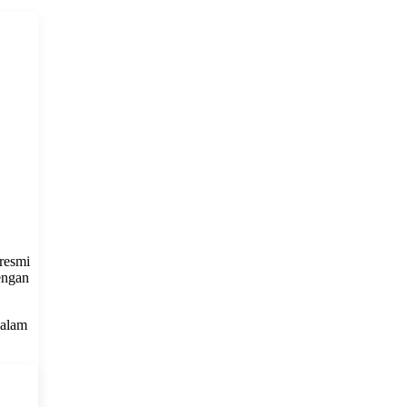
resmi
engan
dalam