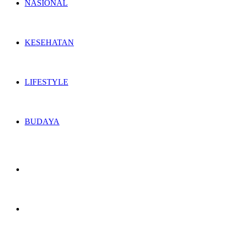
NASIONAL
KESEHATAN
LIFESTYLE
BUDAYA
Switch
skin
Search