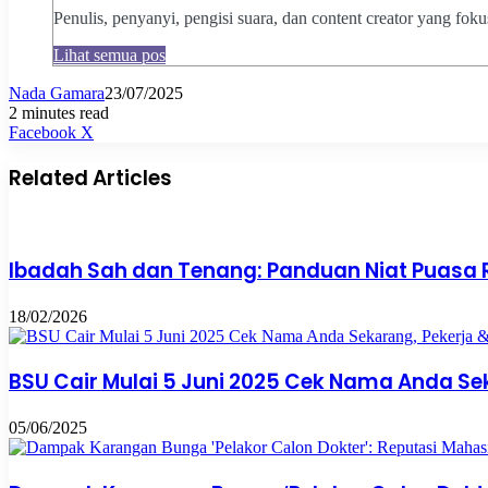
Penulis, penyanyi, pengisi suara, dan content creator yang fok
Lihat semua pos
Nada Gamara
23/07/2025
2 minutes read
Pinterest
WhatsApp
Share
Print
Facebook
X
via
Email
Related Articles
Ibadah Sah dan Tenang: Panduan Niat Puasa
18/02/2026
BSU Cair Mulai 5 Juni 2025 Cek Nama Anda Se
05/06/2025