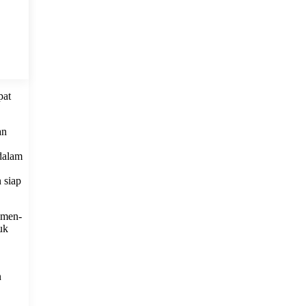
pat
an
 dalam
 siap
emen-
uk
n