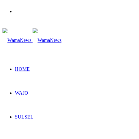
Search
for
HOME
WAJO
SULSEL