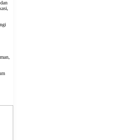
 dan
asi,
ngi
aman,
yum