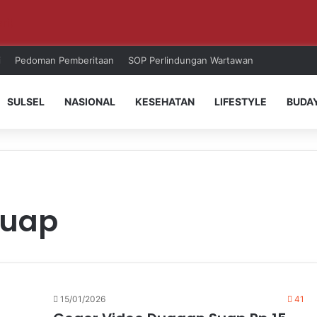
ri!
i
Pedoman Pemberitaan
SOP Perlindungan Wartawan
SULSEL
NASIONAL
KESEHATAN
LIFESTYLE
BUDA
suap
15/01/2026
41