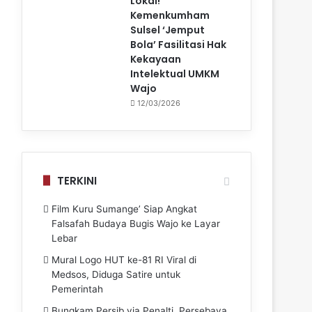
Lokal!
Kemenkumham
Sulsel ‘Jemput
Bola’ Fasilitasi Hak
Kekayaan
Intelektual UMKM
Wajo
12/03/2026
TERKINI
Film Kuru Sumange’ Siap Angkat
Falsafah Budaya Bugis Wajo ke Layar
Lebar
Mural Logo HUT ke-81 RI Viral di
Medsos, Diduga Satire untuk
Pemerintah
Bungkam Persib via Penalti, Persebaya