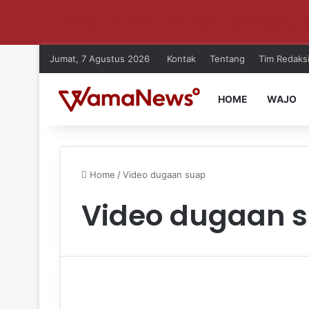
Aktifkan notifikasi untuk dapat update setiap ha
Jumat, 7 Agustus 2026
Kontak
Tentang
Tim Redaks
HOME
WAJO
Home
/
Video dugaan suap
Video dugaan 