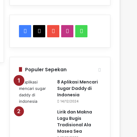
F
X
Y
I
W
a
o
n
h
c
u
s
a
e
T
t
t
Populer Sepekan
b
u
a
s
8 Aplikasi Mencari
Sugar Daddy di
o
b
g
A
Indonesia
14/12/2024
o
e
r
p
Lirik dan Makna
k
a
p
Lagu Bugis
Tradisional Ala
m
Masea Sea