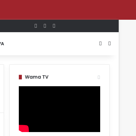
Log In
Random Article
Sidebar
Switch skin
Search for
YA
Wama TV