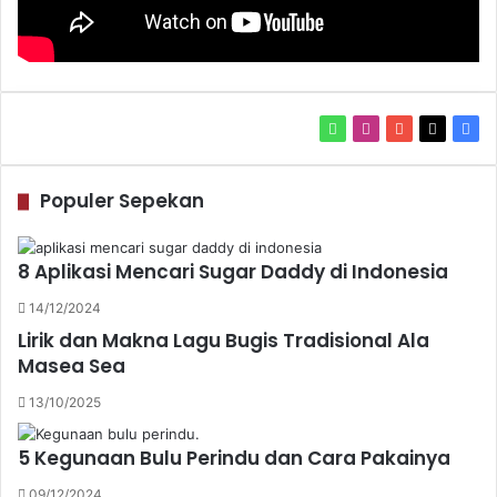
W
I
Y
X
F
h
n
o
a
a
s
u
c
Populer Sepekan
t
t
T
e
s
a
u
b
A
g
b
o
8 Aplikasi Mencari Sugar Daddy di Indonesia
p
r
e
o
14/12/2024
p
a
k
Lirik dan Makna Lagu Bugis Tradisional Ala
m
Masea Sea
13/10/2025
5 Kegunaan Bulu Perindu dan Cara Pakainya
09/12/2024