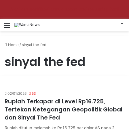
Aktifkan notifikasi untuk dapat update setiap hari!
Menu
S
Home
/
sinyal the fed
sinyal the fed
02/01/2026
53
Rupiah Terkapar di Level Rp16.725,
Tertekan Ketegangan Geopolitik Global
dan Sinyal The Fed
Rupiah ditutup melemah ke Rp16.725 per dolar AS pada 2