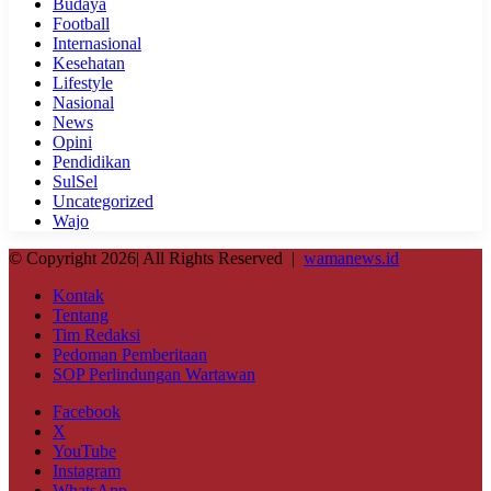
Budaya
Football
Internasional
Kesehatan
Lifestyle
Nasional
News
Opini
Pendidikan
SulSel
Uncategorized
Wajo
© Copyright 2026| All Rights Reserved |
wamanews.id
Kontak
Tentang
Tim Redaksi
Pedoman Pemberitaan
SOP Perlindungan Wartawan
Facebook
X
YouTube
Instagram
WhatsApp