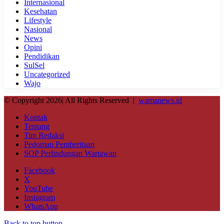
Internasional
Kesehatan
Lifestyle
Nasional
News
Opini
Pendidikan
SulSel
Uncategorized
Wajo
© Copyright 2026| All Rights Reserved |
wamanews.id
Kontak
Tentang
Tim Redaksi
Pedoman Pemberitaan
SOP Perlindungan Wartawan
Facebook
X
YouTube
Instagram
WhatsApp
Back to top button