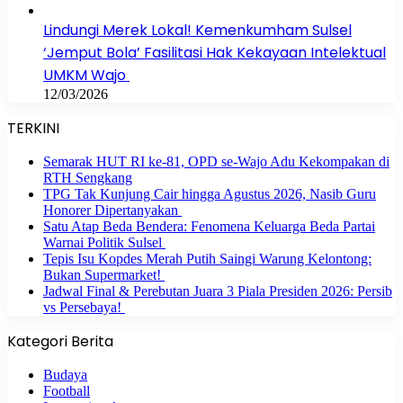
Lindungi Merek Lokal! Kemenkumham Sulsel
‘Jemput Bola’ Fasilitasi Hak Kekayaan Intelektual
UMKM Wajo
12/03/2026
TERKINI
Semarak HUT RI ke-81, OPD se-Wajo Adu Kekompakan di
RTH Sengkang
TPG Tak Kunjung Cair hingga Agustus 2026, Nasib Guru
Honorer Dipertanyakan
Satu Atap Beda Bendera: Fenomena Keluarga Beda Partai
Warnai Politik Sulsel
Tepis Isu Kopdes Merah Putih Saingi Warung Kelontong:
Bukan Supermarket!
Jadwal Final & Perebutan Juara 3 Piala Presiden 2026: Persib
vs Persebaya!
Kategori Berita
Budaya
Football