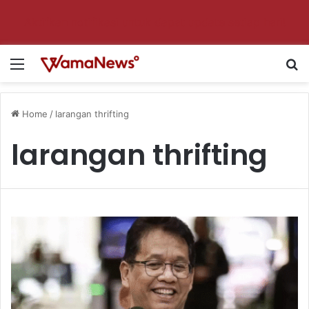
Aktifkan notifikasi untuk dapat update setiap hari!
Menu
S
Home
/
larangan thrifting
larangan thrifting