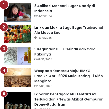
e
T
t
t
8 Aplikasi Mencari Sugar Daddy di
Indonesia
b
u
a
s
14/12/2024
o
b
g
A
Lirik dan Makna Lagu Bugis Tradisional
o
e
r
p
Ala Masea Sea
13/10/2025
k
a
p
5 Kegunaan Bulu Perindu dan Cara
m
Pakainya
09/12/2024
Waspada Kemarau Maju! BMKG
Prediksi April 2026 Mulai Kering, El Niño
Mengintai
12/03/2026
Laporan Pentagon: 140 Tentara AS
Terluka dan 7 Tewas Akibat Gempuran
Drone-Rudal Iran