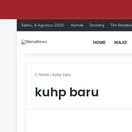
Aktifkan notifikasi untuk dapat update setiap ha
Sabtu, 8 Agustus 2026
Kontak
Tentang
Tim Redaksi
HOME
WAJO
Home
/
kuhp baru
kuhp baru