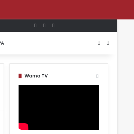
Log In
Random Article
Sidebar
Switch skin
Search for
YA
Wama TV