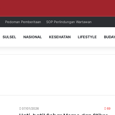
ri!
Pedoman Pemberitaan
SOP Perlindungan Wartawan
SULSEL
NASIONAL
KESEHATAN
LIFESTYLE
BUDA
07/01/2026
69