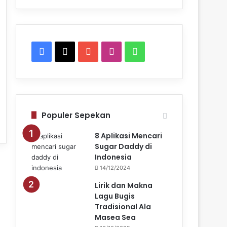
F
X
Y
I
W
a
o
n
h
c
u
s
a
e
T
t
t
Populer Sepekan
b
u
a
s
8 Aplikasi Mencari
Sugar Daddy di
o
b
g
A
Indonesia
14/12/2024
o
e
r
p
Lirik dan Makna
k
a
p
Lagu Bugis
Tradisional Ala
m
Masea Sea