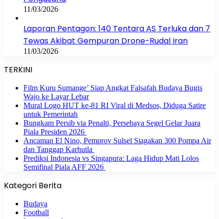
11/03/2026
Laporan Pentagon: 140 Tentara AS Terluka dan 7
Tewas Akibat Gempuran Drone-Rudal Iran
11/03/2026
TERKINI
Film Kuru Sumange’ Siap Angkat Falsafah Budaya Bugis
Wajo ke Layar Lebar
Mural Logo HUT ke-81 RI Viral di Medsos, Diduga Satire
untuk Pemerintah
Bungkam Persib via Penalti, Persebaya Segel Gelar Juara
Piala Presiden 2026
Ancaman El Nino, Pemprov Sulsel Siagakan 300 Pompa Air
dan Tanggap Karhutla
Prediksi Indonesia vs Singapura: Laga Hidup Mati Lolos
Semifinal Piala AFF 2026
Kategori Berita
Budaya
Football