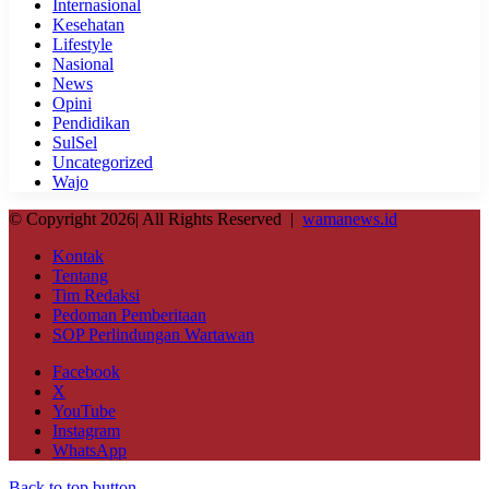
Internasional
Kesehatan
Lifestyle
Nasional
News
Opini
Pendidikan
SulSel
Uncategorized
Wajo
© Copyright 2026| All Rights Reserved |
wamanews.id
Kontak
Tentang
Tim Redaksi
Pedoman Pemberitaan
SOP Perlindungan Wartawan
Facebook
X
YouTube
Instagram
WhatsApp
Back to top button