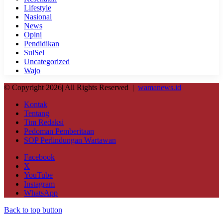
Lifestyle
Nasional
News
Opini
Pendidikan
SulSel
Uncategorized
Wajo
© Copyright 2026| All Rights Reserved |
wamanews.id
Kontak
Tentang
Tim Redaksi
Pedoman Pemberitaan
SOP Perlindungan Wartawan
Facebook
X
YouTube
Instagram
WhatsApp
Back to top button