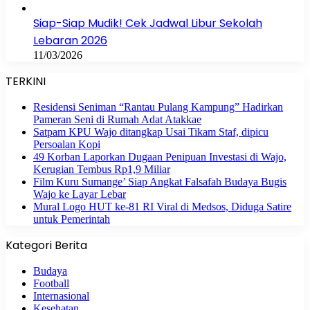
Siap-Siap Mudik! Cek Jadwal Libur Sekolah
Lebaran 2026
11/03/2026
TERKINI
Residensi Seniman “Rantau Pulang Kampung” Hadirkan
Pameran Seni di Rumah Adat Atakkae
Satpam KPU Wajo ditangkap Usai Tikam Staf, dipicu
Persoalan Kopi
49 Korban Laporkan Dugaan Penipuan Investasi di Wajo,
Kerugian Tembus Rp1,9 Miliar
Film Kuru Sumange’ Siap Angkat Falsafah Budaya Bugis
Wajo ke Layar Lebar
Mural Logo HUT ke-81 RI Viral di Medsos, Diduga Satire
untuk Pemerintah
Kategori Berita
Budaya
Football
Internasional
Kesehatan