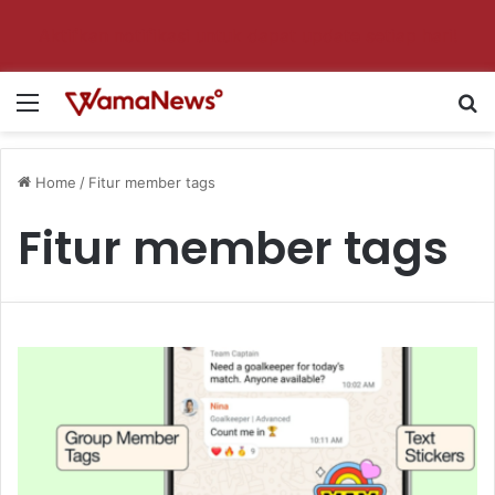
Aktifkan notifikasi untuk dapat update setiap hari!
Menu
S
Home
/
Fitur member tags
Fitur member tags