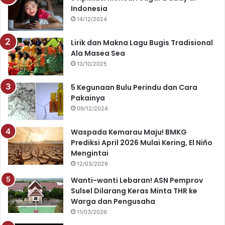
Indonesia
b
u
a
s
14/12/2024
o
b
g
A
Lirik dan Makna Lagu Bugis Tradisional
o
e
r
p
Ala Masea Sea
13/10/2025
k
a
p
5 Kegunaan Bulu Perindu dan Cara
m
Pakainya
09/12/2024
Waspada Kemarau Maju! BMKG
Prediksi April 2026 Mulai Kering, El Niño
Mengintai
12/03/2026
Wanti-wanti Lebaran! ASN Pemprov
Sulsel Dilarang Keras Minta THR ke
Warga dan Pengusaha
11/03/2026