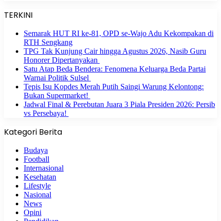
TERKINI
Semarak HUT RI ke-81, OPD se-Wajo Adu Kekompakan di
RTH Sengkang
TPG Tak Kunjung Cair hingga Agustus 2026, Nasib Guru
Honorer Dipertanyakan
Satu Atap Beda Bendera: Fenomena Keluarga Beda Partai
Warnai Politik Sulsel
Tepis Isu Kopdes Merah Putih Saingi Warung Kelontong:
Bukan Supermarket!
Jadwal Final & Perebutan Juara 3 Piala Presiden 2026: Persib
vs Persebaya!
Kategori Berita
Budaya
Football
Internasional
Kesehatan
Lifestyle
Nasional
News
Opini