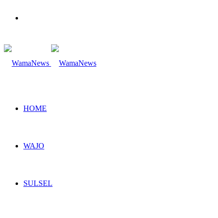
Search
for
HOME
WAJO
SULSEL