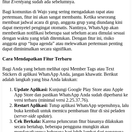
fitur
Event
yang sudah ada sebelumnya.
Bagi komunitas di Wajo yang sering mengadakan rapat atau
pertemuan, fitur ini akan sangat membantu. Ketika seseorang
membuat jadwal acara di grup, anggota grup yang diundang kini
dapat menyetel pengingat otomatis. Nantinya, WhatsApp akan
memberikan notifikasi beberapa saat sebelum acara dimulai sesuai
dengan waktu yang telah ditentukan. Dengan fitur ini, risiko
anggota grup “lupa agenda” atau melewatkan pertemuan penting
dapat diminimalkan secara signifikan.
Cara Mendapatkan Fitur Terbaru
Bagi Anda yang belum melihat opsi Member Tags atau Text
Stickers di aplikasi WhatsApp Anda, jangan khawatir. Berikut
adalah langkah yang bisa Anda lakukan:
Update Aplikasi:
Kunjungi Google Play Store atau Apple
App Store dan pastikan WhatsApp Anda sudah diperbarui ke
versi terbaru (minimal versi 2.25.37.76).
Restart Aplikasi:
Tutup aplikasi WhatsApp sepenuhnya, lalu
buka kembali untuk memicu pembaruan fitur di sisi peladen
(
server-side update
).
Cek Berkala:
Karena peluncuran fitur biasanya dilakukan
secara bertahap, beberapa pengguna mungkin akan
mendapatkannya beberapa hari lebih lambat dari pengguna