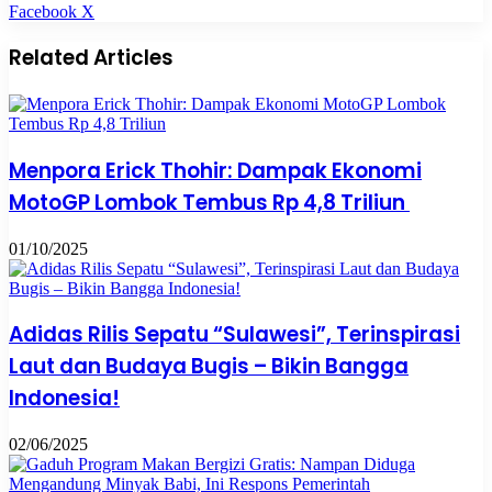
Pinterest
WhatsApp
Share
Print
Facebook
X
via
Email
Related Articles
Menpora Erick Thohir: Dampak Ekonomi
MotoGP Lombok Tembus Rp 4,8 Triliun
01/10/2025
Adidas Rilis Sepatu “Sulawesi”, Terinspirasi
Laut dan Budaya Bugis – Bikin Bangga
Indonesia!
02/06/2025