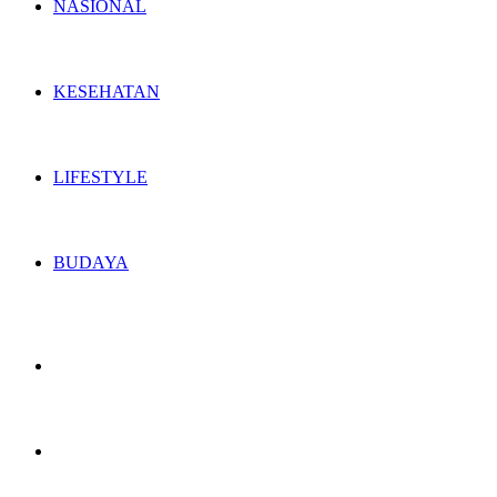
NASIONAL
KESEHATAN
LIFESTYLE
BUDAYA
Switch
skin
Search