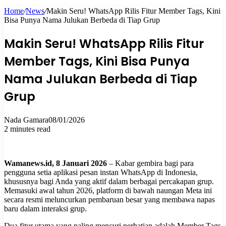
Home
/
News
/
Makin Seru! WhatsApp Rilis Fitur Member Tags, Kini
for
Bisa Punya Nama Julukan Berbeda di Tiap Grup
Makin Seru! WhatsApp Rilis Fitur
Member Tags, Kini Bisa Punya
Nama Julukan Berbeda di Tiap
Grup
Nada Gamara
08/01/2026
2 minutes read
Wamanews.id, 8 Januari 2026
– Kabar gembira bagi para
pengguna setia aplikasi pesan instan WhatsApp di Indonesia,
khususnya bagi Anda yang aktif dalam berbagai percakapan grup.
Memasuki awal tahun 2026, platform di bawah naungan Meta ini
secara resmi meluncurkan pembaruan besar yang membawa napas
baru dalam interaksi grup.
Dua fitur utama yang paling mencuri perhatian adalah Member Tags