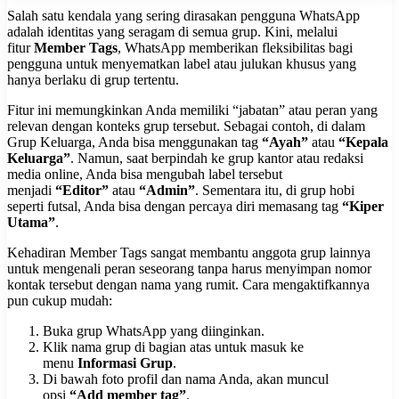
Salah satu kendala yang sering dirasakan pengguna WhatsApp
adalah identitas yang seragam di semua grup. Kini, melalui
fitur
Member Tags
, WhatsApp memberikan fleksibilitas bagi
pengguna untuk menyematkan label atau julukan khusus yang
hanya berlaku di grup tertentu.
Fitur ini memungkinkan Anda memiliki “jabatan” atau peran yang
relevan dengan konteks grup tersebut. Sebagai contoh, di dalam
Grup Keluarga, Anda bisa menggunakan tag
“Ayah”
atau
“Kepala
Keluarga”
. Namun, saat berpindah ke grup kantor atau redaksi
media online, Anda bisa mengubah label tersebut
menjadi
“Editor”
atau
“Admin”
. Sementara itu, di grup hobi
seperti futsal, Anda bisa dengan percaya diri memasang tag
“Kiper
Utama”
.
Kehadiran Member Tags sangat membantu anggota grup lainnya
untuk mengenali peran seseorang tanpa harus menyimpan nomor
kontak tersebut dengan nama yang rumit. Cara mengaktifkannya
pun cukup mudah:
Buka grup WhatsApp yang diinginkan.
Klik nama grup di bagian atas untuk masuk ke
menu
Informasi Grup
.
Di bawah foto profil dan nama Anda, akan muncul
opsi
“Add member tag”
.