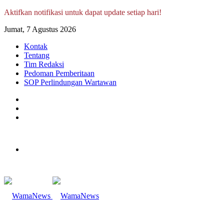
Aktifkan notifikasi untuk dapat update setiap hari!
Jumat, 7 Agustus 2026
Kontak
Tentang
Tim Redaksi
Pedoman Pemberitaan
SOP Perlindungan Wartawan
Log
In
Random
Article
Sidebar
Menu