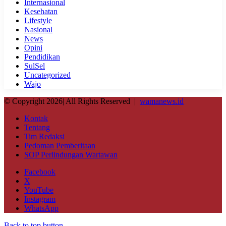
Internasional
Kesehatan
Lifestyle
Nasional
News
Opini
Pendidikan
SulSel
Uncategorized
Wajo
© Copyright 2026| All Rights Reserved |
wamanews.id
Kontak
Tentang
Tim Redaksi
Pedoman Pemberitaan
SOP Perlindungan Wartawan
Facebook
X
YouTube
Instagram
WhatsApp
Back to top button