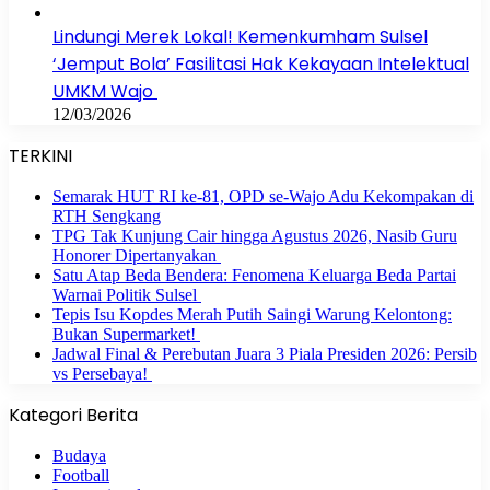
Lindungi Merek Lokal! Kemenkumham Sulsel
‘Jemput Bola’ Fasilitasi Hak Kekayaan Intelektual
UMKM Wajo
12/03/2026
TERKINI
Semarak HUT RI ke-81, OPD se-Wajo Adu Kekompakan di
RTH Sengkang
TPG Tak Kunjung Cair hingga Agustus 2026, Nasib Guru
Honorer Dipertanyakan
Satu Atap Beda Bendera: Fenomena Keluarga Beda Partai
Warnai Politik Sulsel
Tepis Isu Kopdes Merah Putih Saingi Warung Kelontong:
Bukan Supermarket!
Jadwal Final & Perebutan Juara 3 Piala Presiden 2026: Persib
vs Persebaya!
Kategori Berita
Budaya
Football