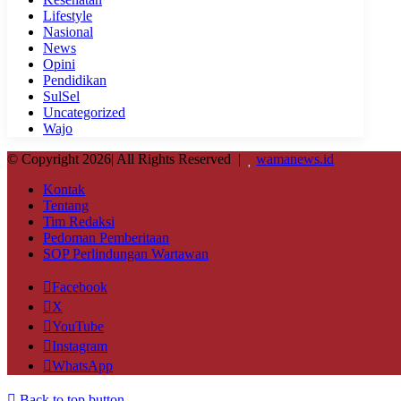
Lifestyle
Nasional
News
Opini
Pendidikan
SulSel
Uncategorized
Wajo
© Copyright 2026| All Rights Reserved |
wamanews.id
Kontak
Tentang
Tim Redaksi
Pedoman Pemberitaan
SOP Perlindungan Wartawan
Facebook
X
YouTube
Instagram
WhatsApp
Back to top button