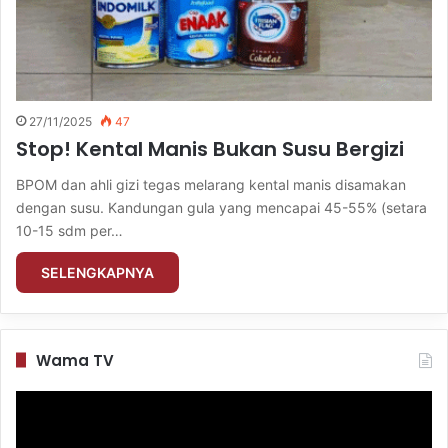
27/11/2025
47
Stop! Kental Manis Bukan Susu Bergizi
BPOM dan ahli gizi tegas melarang kental manis disamakan
dengan susu. Kandungan gula yang mencapai 45-55% (setara
10-15 sdm per…
SELENGKAPNYA
Wama TV