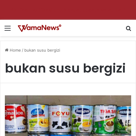
Aktifkan notifikasi untuk dapat update setiap hari!
Menu
S
Home
/
bukan susu bergizi
bukan susu bergizi