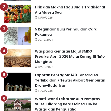
o
b
g
A
Lirik dan Makna Lagu Bugis Tradisional
o
e
r
p
Ala Masea Sea
13/10/2025
k
a
p
5 Kegunaan Bulu Perindu dan Cara
m
Pakainya
09/12/2024
Waspada Kemarau Maju! BMKG
Prediksi April 2026 Mulai Kering, El Niño
Mengintai
12/03/2026
Laporan Pentagon: 140 Tentara AS
Terluka dan 7 Tewas Akibat Gempuran
Drone-Rudal Iran
11/03/2026
Wanti-wanti Lebaran! ASN Pemprov
Sulsel Dilarang Keras Minta THR ke
Warga dan Pengusaha