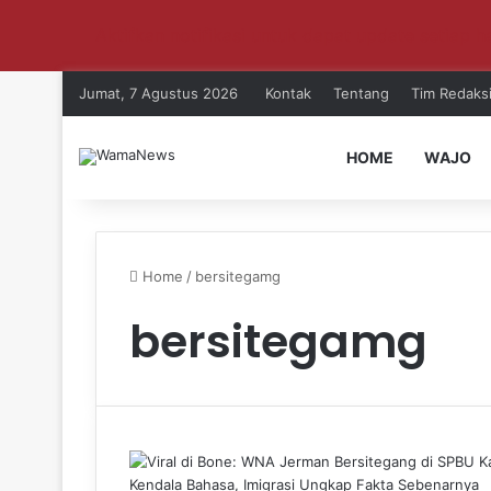
Aktifkan notifikasi untuk dapat update setiap ha
Jumat, 7 Agustus 2026
Kontak
Tentang
Tim Redaks
HOME
WAJO
Home
/
bersitegamg
bersitegamg