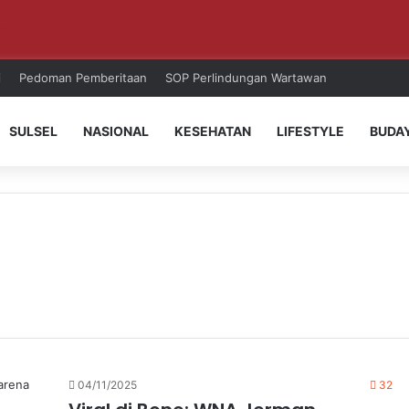
ri!
i
Pedoman Pemberitaan
SOP Perlindungan Wartawan
SULSEL
NASIONAL
KESEHATAN
LIFESTYLE
BUDA
04/11/2025
32