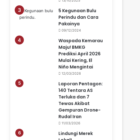
13/10/2025
5 Kegunaan Bulu
Perindu dan Cara
Pakainya
09/12/2024
Waspada Kemarau
Maju! BMKG
Prediksi April 2026
Mulai Kering, El
Niño Mengintai
12/03/2026
Laporan Pentagon:
140 Tentara AS
Terluka dan 7
Tewas Akibat
Gempuran Drone-
Rudal Iran
11/03/2026
Lindungi Merek
Lokal!