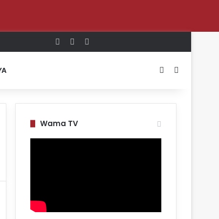
Log In
Random Article
Sidebar
Switch skin
Search for
YA
Wama TV