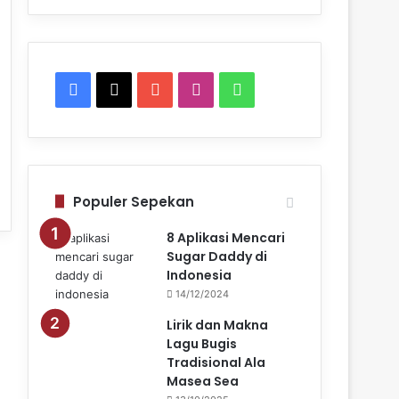
F
X
Y
I
W
a
o
n
h
c
u
s
a
e
T
t
t
Populer Sepekan
b
u
a
s
8 Aplikasi Mencari
Sugar Daddy di
o
b
g
A
Indonesia
14/12/2024
o
e
r
p
Lirik dan Makna
k
a
p
Lagu Bugis
Tradisional Ala
m
Masea Sea