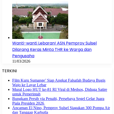
Wanti-wanti Lebaran! ASN Pemprov Sulsel
Dilarang Keras Minta THR ke Warga dan
Pengusaha
11/03/2026
TERKINI
Film Kuru Sumange’ Siap Angkat Falsafah Budaya Bugis
Wajo ke Layar Lebar
Mural Logo HUT ke-81 RI Viral di Medsos, Diduga Satire
untuk Pemerintah
Bungkam Persib via Penalti, Persebaya Segel Gelar Juara
Piala Presiden 2026
Ancaman El Nino, Pemprov Sulsel Siagakan 300 Pompa Air
dan Tanggap Karhutla