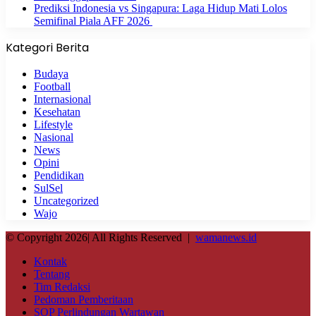
Prediksi Indonesia vs Singapura: Laga Hidup Mati Lolos
Semifinal Piala AFF 2026
Kategori Berita
Budaya
Football
Internasional
Kesehatan
Lifestyle
Nasional
News
Opini
Pendidikan
SulSel
Uncategorized
Wajo
© Copyright 2026| All Rights Reserved |
wamanews.id
Kontak
Tentang
Tim Redaksi
Pedoman Pemberitaan
SOP Perlindungan Wartawan