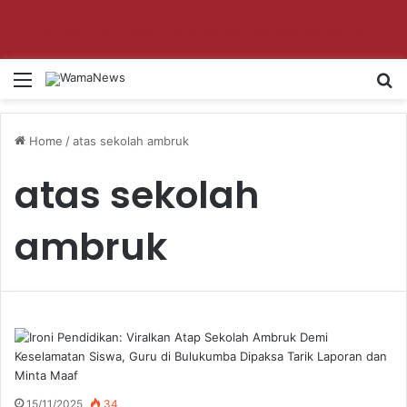
Aktifkan notifikasi untuk dapat update setiap hari!
Menu
S
Home
/
atas sekolah ambruk
atas sekolah
ambruk
15/11/2025
34