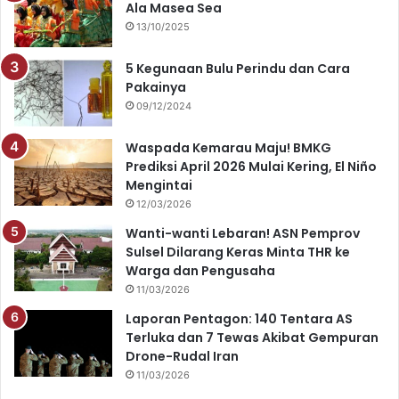
o
e
r
p
Ala Masea Sea
13/10/2025
k
a
p
5 Kegunaan Bulu Perindu dan Cara
m
Pakainya
09/12/2024
Waspada Kemarau Maju! BMKG
Prediksi April 2026 Mulai Kering, El Niño
Mengintai
12/03/2026
Wanti-wanti Lebaran! ASN Pemprov
Sulsel Dilarang Keras Minta THR ke
Warga dan Pengusaha
11/03/2026
Laporan Pentagon: 140 Tentara AS
Terluka dan 7 Tewas Akibat Gempuran
Drone-Rudal Iran
11/03/2026