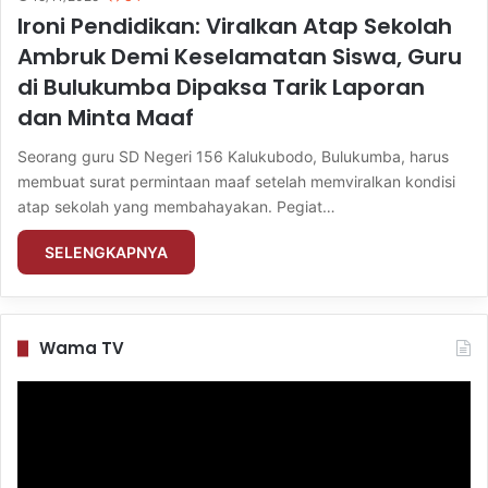
Ironi Pendidikan: Viralkan Atap Sekolah
Ambruk Demi Keselamatan Siswa, Guru
di Bulukumba Dipaksa Tarik Laporan
dan Minta Maaf
Seorang guru SD Negeri 156 Kalukubodo, Bulukumba, harus
membuat surat permintaan maaf setelah memviralkan kondisi
atap sekolah yang membahayakan. Pegiat…
SELENGKAPNYA
Wama TV