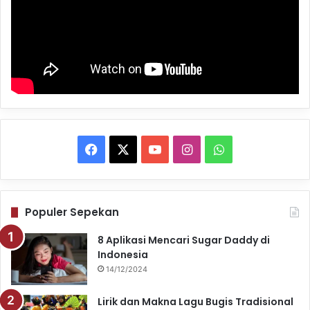
F
X
Y
I
W
a
o
n
h
c
u
s
a
Populer Sepekan
e
T
t
t
8 Aplikasi Mencari Sugar Daddy di
Indonesia
b
u
a
s
14/12/2024
o
b
g
A
Lirik dan Makna Lagu Bugis Tradisional