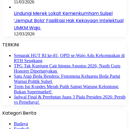
11/03/2026
Lindungi Merek Lokal! Kemenkumham Sulsel
‘Jemput Bola’ Fasilitasi Hak Kekayaan Intelektual
UMKM Wajo
12/03/2026
TERKINI
Semarak HUT RI ke-81, OPD se-Wajo Adu Kekompakan di
RTH Sengkang
TPG Tak Kunjung Cair hingga Agustus 2026, Nasib Guru
Honorer Dipertanyakan
Satu Atap Beda Bendera: Fenomena Keluarga Beda Partai
Warnai Politik Sulsel
Tepis Isu Kopdes Merah Putih Saingi Warung Kelontong:
Bukan Supermarket!
Jadwal Final & Perebutan Juara 3 Piala Presiden 2026: Persib
vs Persebaya!
Kategori Berita
Budaya
Football