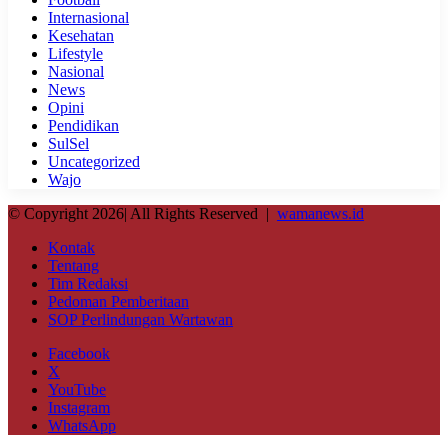
Internasional
Kesehatan
Lifestyle
Nasional
News
Opini
Pendidikan
SulSel
Uncategorized
Wajo
© Copyright 2026| All Rights Reserved |
wamanews.id
Kontak
Tentang
Tim Redaksi
Pedoman Pemberitaan
SOP Perlindungan Wartawan
Facebook
X
YouTube
Instagram
WhatsApp