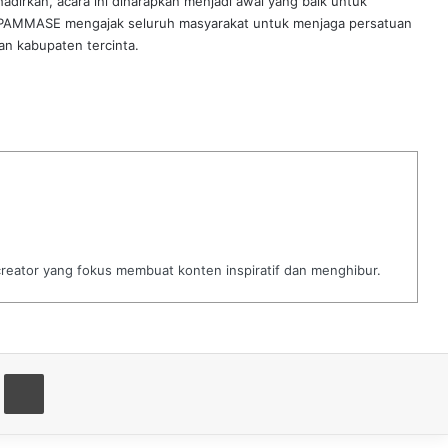
dirkan, acara ini diharapkan menjadi awal yang baik untuk
 PAMMASE mengajak seluruh masyarakat untuk menjaga persatuan
an kabupaten tercinta.
 creator yang fokus membuat konten inspiratif dan menghibur.
t
are via Email
Print