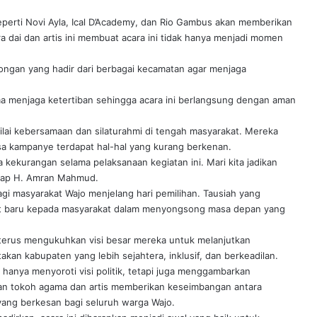
perti Novi Ayla, Ical D’Academy, dan Rio Gambus akan memberikan
a dai dan artis ini membuat acara ini tidak hanya menjadi momen
gan yang hadir dari berbagai kecamatan agar menjaga
ama menjaga ketertiban sehingga acara ini berlangsung dengan aman
ilai kebersamaan dan silaturahmi di tengah masyarakat. Mereka
 kampanye terdapat hal-hal yang kurang berkenan.
kekurangan selama pelaksanaan kegiatan ini. Mari kita jadikan
gkap H. Amran Mahmud.
agi masyarakat Wajo menjelang hari pemilihan. Tausiah yang
t baru kepada masyarakat dalam menyongsong masa depan yang
erus mengukuhkan visi besar mereka untuk melanjutkan
n kabupaten yang lebih sejahtera, inklusif, dan berkeadilan.
anya menyoroti visi politik, tetapi juga menggambarkan
an tokoh agama dan artis memberikan keseimbangan antara
yang berkesan bagi seluruh warga Wajo.