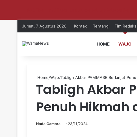
Aktifkan notifikasi untuk dapat update setiap ha
Jumat, 7 Agustus 2026
Kontak
Tentang
Tim Redaks
HOME
WAJO
Home
/
Wajo
/
Tabligh Akbar PAMMASE Berlanjut Pen
Tabligh Akbar 
Penuh Hikmah 
Nada Gamara
23/11/2024