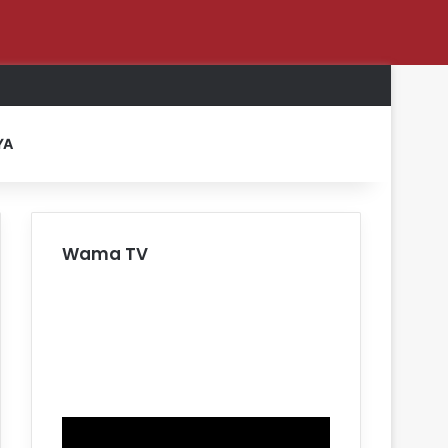
Log In
Random Article
Sidebar
Switch skin
Search for
YA
Wama TV