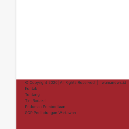
© Copyright 2026| All Rights Reserved |
wamanews.id
Kontak
Tentang
Tim Redaksi
Pedoman Pemberitaan
SOP Perlindungan Wartawan
Facebook
X