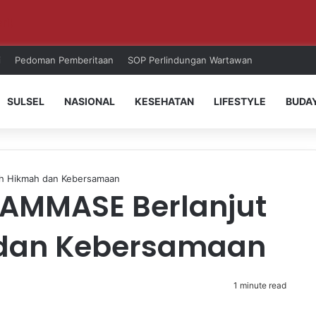
ri!
i
Pedoman Pemberitaan
SOP Perlindungan Wartawan
SULSEL
NASIONAL
KESEHATAN
LIFESTYLE
BUDA
uh Hikmah dan Kebersamaan
PAMMASE Berlanjut
dan Kebersamaan
1 minute read