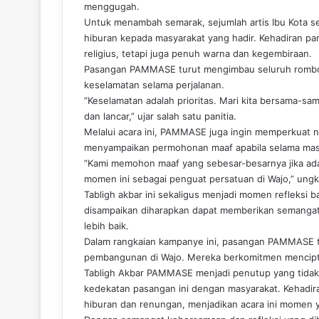
menggugah.
Untuk menambah semarak, sejumlah artis Ibu Kota se
hiburan kepada masyarakat yang hadir. Kehadiran par
religius, tetapi juga penuh warna dan kegembiraan.
Pasangan PAMMASE turut mengimbau seluruh rombon
keselamatan selama perjalanan.
“Keselamatan adalah prioritas. Mari kita bersama-s
dan lancar,” ujar salah satu panitia.
Melalui acara ini, PAMMASE juga ingin memperkuat n
menyampaikan permohonan maaf apabila selama masa
“Kami memohon maaf yang sebesar-besarnya jika ada 
momen ini sebagai penguat persatuan di Wajo,” un
Tabligh akbar ini sekaligus menjadi momen refleksi b
disampaikan diharapkan dapat memberikan semanga
lebih baik.
Dalam rangkaian kampanye ini, pasangan PAMMASE t
pembangunan di Wajo. Mereka berkomitmen menciptaka
Tabligh Akbar PAMMASE menjadi penutup yang tidak h
kedekatan pasangan ini dengan masyarakat. Kehadir
hiburan dan renungan, menjadikan acara ini momen 