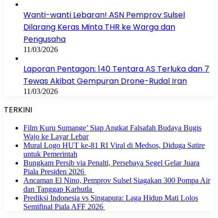
Wanti-wanti Lebaran! ASN Pemprov Sulsel
Dilarang Keras Minta THR ke Warga dan
Pengusaha
11/03/2026
Laporan Pentagon: 140 Tentara AS Terluka dan 7
Tewas Akibat Gempuran Drone-Rudal Iran
11/03/2026
TERKINI
Film Kuru Sumange’ Siap Angkat Falsafah Budaya Bugis
Wajo ke Layar Lebar
Mural Logo HUT ke-81 RI Viral di Medsos, Diduga Satire
untuk Pemerintah
Bungkam Persib via Penalti, Persebaya Segel Gelar Juara
Piala Presiden 2026
Ancaman El Nino, Pemprov Sulsel Siagakan 300 Pompa Air
dan Tanggap Karhutla
Prediksi Indonesia vs Singapura: Laga Hidup Mati Lolos
Semifinal Piala AFF 2026