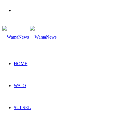
Search
for
HOME
WAJO
SULSEL