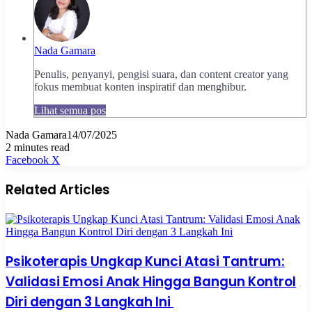
Nada Gamara
Penulis, penyanyi, pengisi suara, dan content creator yang
fokus membuat konten inspiratif dan menghibur.
Lihat semua pos
Nada Gamara
14/07/2025
2 minutes read
Pinterest
WhatsApp
Share
Print
Facebook
X
via
Email
Related Articles
Psikoterapis Ungkap Kunci Atasi Tantrum:
Validasi Emosi Anak Hingga Bangun Kontrol
Diri dengan 3 Langkah Ini