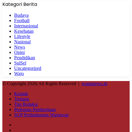
Kategori Berita
Budaya
Football
Internasional
Kesehatan
Lifestyle
Nasional
News
Opini
Pendidikan
SulSel
Uncategorized
Wajo
© Copyright 2026| All Rights Reserved |
wamanews.id
Kontak
Tentang
Tim Redaksi
Pedoman Pemberitaan
SOP Perlindungan Wartawan
Facebook
X