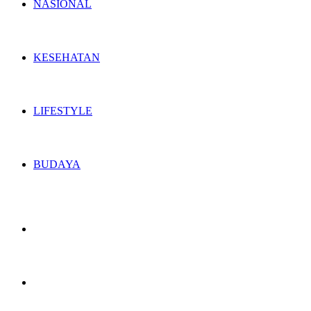
NASIONAL
KESEHATAN
LIFESTYLE
BUDAYA
Switch
skin
Search