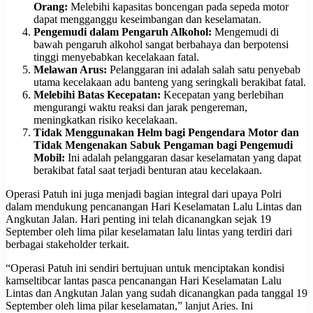
Orang:
Melebihi kapasitas boncengan pada sepeda motor
dapat mengganggu keseimbangan dan keselamatan.
Pengemudi dalam Pengaruh Alkohol:
Mengemudi di
bawah pengaruh alkohol sangat berbahaya dan berpotensi
tinggi menyebabkan kecelakaan fatal.
Melawan Arus:
Pelanggaran ini adalah salah satu penyebab
utama kecelakaan adu banteng yang seringkali berakibat fatal.
Melebihi Batas Kecepatan:
Kecepatan yang berlebihan
mengurangi waktu reaksi dan jarak pengereman,
meningkatkan risiko kecelakaan.
Tidak Menggunakan Helm bagi Pengendara Motor dan
Tidak Mengenakan Sabuk Pengaman bagi Pengemudi
Mobil:
Ini adalah pelanggaran dasar keselamatan yang dapat
berakibat fatal saat terjadi benturan atau kecelakaan.
Operasi Patuh ini juga menjadi bagian integral dari upaya Polri
dalam mendukung pencanangan Hari Keselamatan Lalu Lintas dan
Angkutan Jalan. Hari penting ini telah dicanangkan sejak 19
September oleh lima pilar keselamatan lalu lintas yang terdiri dari
berbagai stakeholder terkait.
“Operasi Patuh ini sendiri bertujuan untuk menciptakan kondisi
kamseltibcar lantas pasca pencanangan Hari Keselamatan Lalu
Lintas dan Angkutan Jalan yang sudah dicanangkan pada tanggal 19
September oleh lima pilar keselamatan,” lanjut Aries. Ini