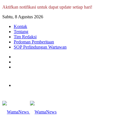
Aktifkan notifikasi untuk dapat update setiap hari!
Sabtu, 8 Agustus 2026
Kontak
Tentang
Tim Redaksi
Pedoman Pemberitaan
SOP Perlindungan Wartawan
Log
In
Random
Article
Sidebar
Menu