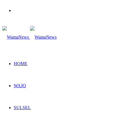
Search
for
HOME
WAJO
SULSEL