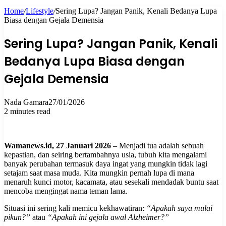
Home
/
Lifestyle
/
Sering Lupa? Jangan Panik, Kenali Bedanya Lupa
for
Biasa dengan Gejala Demensia
Sering Lupa? Jangan Panik, Kenali
Bedanya Lupa Biasa dengan
Gejala Demensia
Nada Gamara
27/01/2026
2 minutes read
Wamanews.id, 27 Januari 2026
– Menjadi tua adalah sebuah
kepastian, dan seiring bertambahnya usia, tubuh kita mengalami
banyak perubahan termasuk daya ingat yang mungkin tidak lagi
setajam saat masa muda. Kita mungkin pernah lupa di mana
menaruh kunci motor, kacamata, atau sesekali mendadak buntu saat
mencoba mengingat nama teman lama.
Situasi ini sering kali memicu kekhawatiran:
“Apakah saya mulai
pikun?”
atau
“Apakah ini gejala awal Alzheimer?”