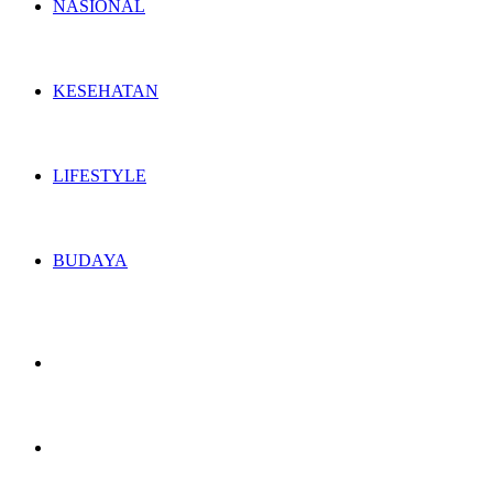
NASIONAL
KESEHATAN
LIFESTYLE
BUDAYA
Switch
skin
Search