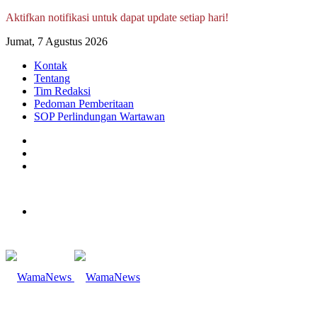
Aktifkan notifikasi untuk dapat update setiap hari!
Jumat, 7 Agustus 2026
Kontak
Tentang
Tim Redaksi
Pedoman Pemberitaan
SOP Perlindungan Wartawan
Log
In
Random
Article
Sidebar
Menu