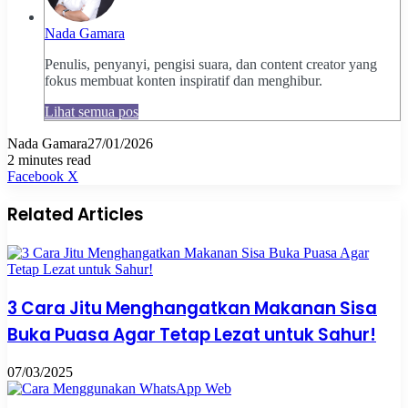
Nada Gamara
Penulis, penyanyi, pengisi suara, dan content creator yang
fokus membuat konten inspiratif dan menghibur.
Lihat semua pos
Nada Gamara
27/01/2026
2 minutes read
Pinterest
WhatsApp
Share
Print
Facebook
X
via
Email
Related Articles
3 Cara Jitu Menghangatkan Makanan Sisa
Buka Puasa Agar Tetap Lezat untuk Sahur!
07/03/2025