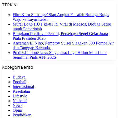
TERKINI
Film Kuru Sumange’ Siap Angkat Falsafah Budaya Bugis
Wajo ke Layar Lebar
Mural Logo HUT ke-81 RI Viral di Medsos, Diduga Satire
untuk Pemerintah
Bungkam Persib via Penalti, Persebaya Segel Gelar Juara
Piala Presiden 2026
Ancaman El Nino, Pemprov Sulsel Siagakan 300 Pompa Air
dan Tanggap Karhutla
Prediksi Indonesia vs Singapura: Laga Hidup Mati Lolos
Semifinal Piala AFF 2026
Kategori Berita
Budaya
Football
Internasional
Kesehatan
Lifestyle
Nasional
News
Opini
Pendidikan