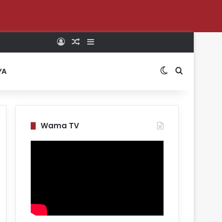
Log In
Random Article
Sidebar
Switch skin
Search for
YA
Wama TV