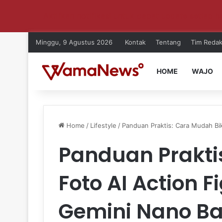
Aktifkan notifikasi untuk dapat update setiap ha
Minggu, 9 Agustus 2026
Kontak
Tentang
Tim Redak
HOME
WAJO
Home
/
Lifestyle
/
Panduan Praktis: Cara Mudah Bi
Panduan Prakti
Foto AI Action 
Gemini Nano B