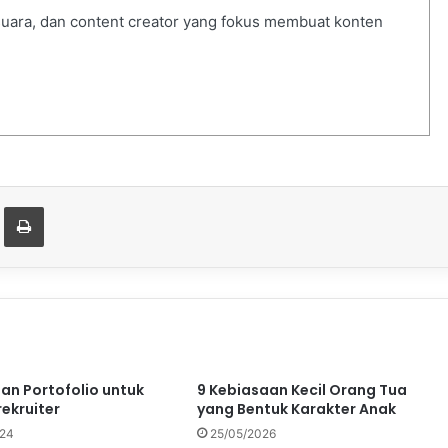
 suara, dan content creator yang fokus membuat konten
t
are via Email
Print
dan Portofolio untuk
9 Kebiasaan Kecil Orang Tua
rekruiter
yang Bentuk Karakter Anak
024
25/05/2026