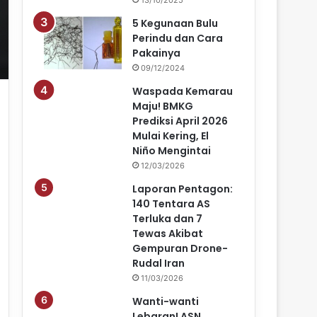
5 Kegunaan Bulu
Perindu dan Cara
Pakainya
09/12/2024
Waspada Kemarau
Maju! BMKG
Prediksi April 2026
Mulai Kering, El
Niño Mengintai
12/03/2026
Laporan Pentagon:
140 Tentara AS
Terluka dan 7
Tewas Akibat
Gempuran Drone-
Rudal Iran
11/03/2026
Wanti-wanti
Lebaran! ASN