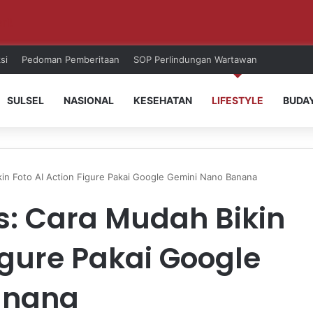
ri!
si
Pedoman Pemberitaan
SOP Perlindungan Wartawan
SULSEL
NASIONAL
KESEHATAN
LIFESTYLE
BUDA
kin Foto AI Action Figure Pakai Google Gemini Nano Banana
s: Cara Mudah Bikin
Figure Pakai Google
anana