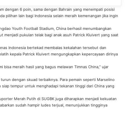
nam dengan 6 poin, sama dengan Bahrain yang menempati posisi
a pilihan lain bagi Indonesia selain meraih kemenangan jika ingin
ingdao Youth Football Stadium, China berhasil menumbangkan
t menjadi pukulan telak bagi anak asuh Patrick Kluivert yang saat
mnas Indonesia bertekad membalas kekalahan tersebut dan
latih kepala Patrick Kluivert mengungkapkan kepercayaan dirinya
 bisa meraih hasil yang bagus melawan Timnas China,” ujar
n turun dengan skuad terbaiknya. Para pemain seperti Marselino
n siap tempur untuk menghadapi tekanan tinggi dari China yang
suporter Merah Putih di SUGBK juga diharapkan menjadi kekuatan
abarkan sudah hampir ludes terjual, menunjukkan tingginya