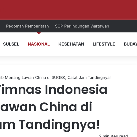
ri!
Pedoman Pemberitaan
SOP Perlindungan Wartawan
SULSEL
NASIONAL
KESEHATAN
LIFESTYLE
BUDA
jib Menang Lawan China di SUGBK, Catat Jam Tandingnya!
Timnas Indonesia
awan China di
am Tandingnya!
2 minutes read