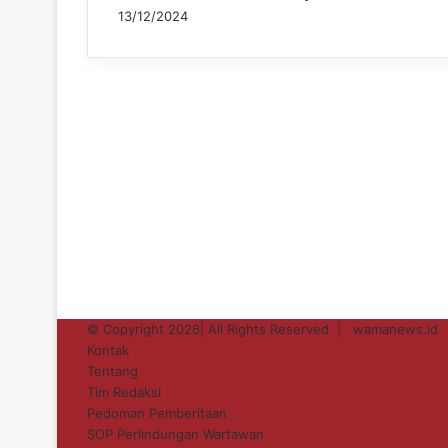
13/12/2024
© Copyright 2026| All Rights Reserved |
wamanews.id
Kontak
Tentang
Tim Redaksi
Pedoman Pemberitaan
SOP Perlindungan Wartawan