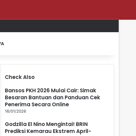
Log In
Random Article
Sidebar
Switch skin
Search for
YA
Check Also
Close
Bansos PKH 2026 Mulai Cair: Simak
Besaran Bantuan dan Panduan Cek
Penerima Secara Online
16/01/2026
Godzilla El Nino Mengintai! BRIN
Prediksi Kemarau Ekstrem April-