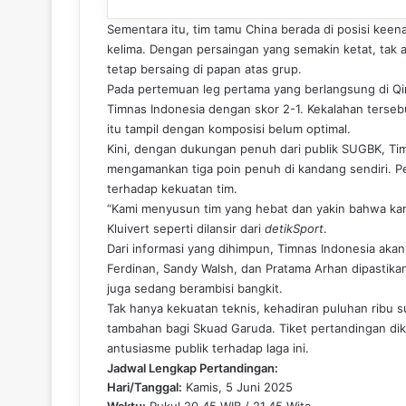
Sementara itu, tim tamu China berada di posisi kee
kelima. Dengan persaingan yang semakin ketat, tak ad
tetap bersaing di papan atas grup.
Pada pertemuan leg pertama yang berlangsung di Q
Timnas Indonesia dengan skor 2-1. Kekalahan tersebu
itu tampil dengan komposisi belum optimal.
Kini, dengan dukungan penuh dari publik SUGBK, Ti
mengamankan tiga poin penuh di kandang sendiri. Pe
terhadap kekuatan tim.
“Kami menyusun tim yang hebat dan yakin bahwa kami
Kluivert seperti dilansir dari
detikSport
.
Dari informasi yang dihimpun, Timnas Indonesia aka
Ferdinan, Sandy Walsh, dan Pratama Arhan dipastika
juga sedang berambisi bangkit.
Tak hanya kekuatan teknis, kehadiran puluhan ribu 
tambahan bagi Skuad Garuda. Tiket pertandingan dik
antusiasme publik terhadap laga ini.
Jadwal Lengkap Pertandingan:
Hari/Tanggal:
Kamis, 5 Juni 2025