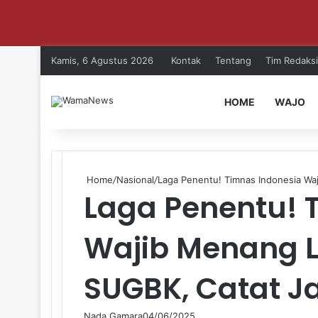
Aktifkan notifikasi untuk dapat update setiap ha
Kamis, 6 Agustus 2026
Kontak
Tentang
Tim Redaksi
HOME
WAJO
Home
/
Nasional
/
Laga Penentu! Timnas Indonesia Wa
Laga Penentu! 
Wajib Menang L
SUGBK, Catat J
Nada Gamara
04/06/2025