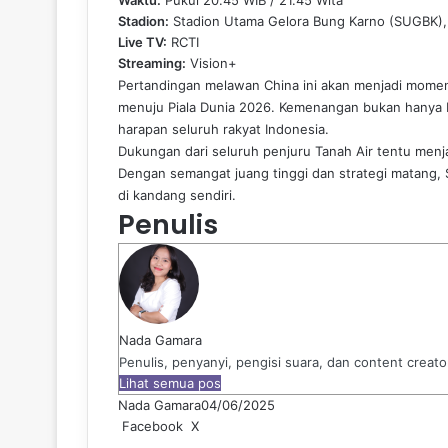
Waktu:
Pukul 20.45 WIB / 21.45 Wita
Stadion:
Stadion Utama Gelora Bung Karno (SUGBK),
Live TV:
RCTI
Streaming:
Vision+
Pertandingan melawan China ini akan menjadi momen 
menuju Piala Dunia 2026. Kemenangan bukan hanya b
harapan seluruh rakyat Indonesia.
Dukungan dari seluruh penjuru Tanah Air tentu men
Dengan semangat juang tinggi dan strategi matang,
di kandang sendiri.
Penulis
Nada Gamara
Penulis, penyanyi, pengisi suara, dan content creat
Lihat semua pos
Nada Gamara
04/06/2025
Pinterest
WhatsApp
Share
Print
Facebook
X
via