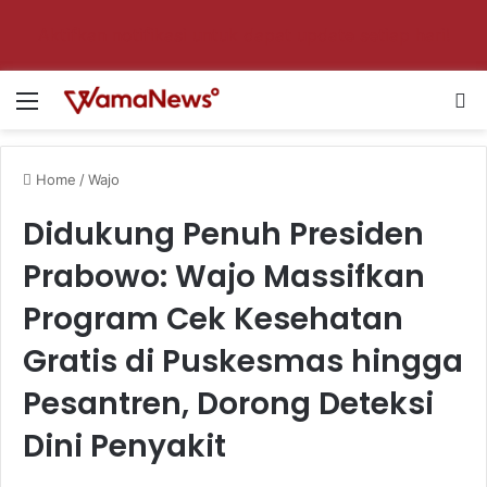
Aktifkan notifikasi untuk dapat update setiap hari!
Menu
Se
Home
/
Wajo
Didukung Penuh Presiden
Prabowo: Wajo Massifkan
Program Cek Kesehatan
Gratis di Puskesmas hingga
Pesantren, Dorong Deteksi
Dini Penyakit