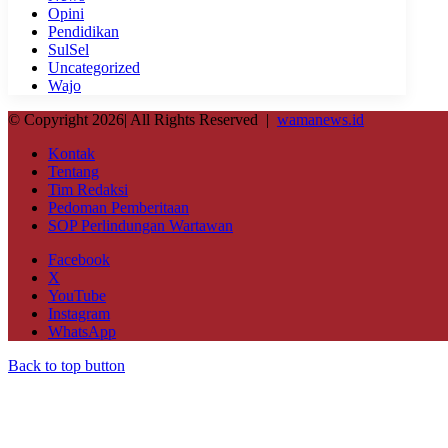
Opini
Pendidikan
SulSel
Uncategorized
Wajo
© Copyright 2026| All Rights Reserved |
wamanews.id
Kontak
Tentang
Tim Redaksi
Pedoman Pemberitaan
SOP Perlindungan Wartawan
Facebook
X
YouTube
Instagram
WhatsApp
Back to top button