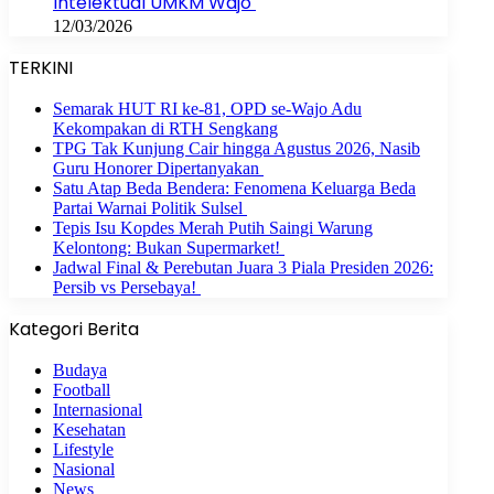
Intelektual UMKM Wajo
12/03/2026
TERKINI
Semarak HUT RI ke-81, OPD se-Wajo Adu
Kekompakan di RTH Sengkang
TPG Tak Kunjung Cair hingga Agustus 2026, Nasib
Guru Honorer Dipertanyakan
Satu Atap Beda Bendera: Fenomena Keluarga Beda
Partai Warnai Politik Sulsel
Tepis Isu Kopdes Merah Putih Saingi Warung
Kelontong: Bukan Supermarket!
Jadwal Final & Perebutan Juara 3 Piala Presiden 2026:
Persib vs Persebaya!
Kategori Berita
Budaya
Football
Internasional
Kesehatan
Lifestyle
Nasional
News