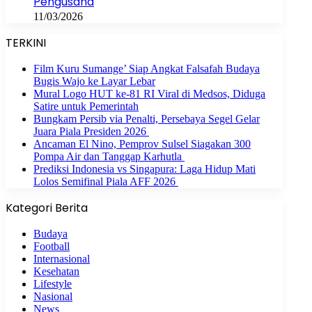
Pengusaha
11/03/2026
TERKINI
Film Kuru Sumange’ Siap Angkat Falsafah Budaya
Bugis Wajo ke Layar Lebar
Mural Logo HUT ke-81 RI Viral di Medsos, Diduga
Satire untuk Pemerintah
Bungkam Persib via Penalti, Persebaya Segel Gelar
Juara Piala Presiden 2026
Ancaman El Nino, Pemprov Sulsel Siagakan 300
Pompa Air dan Tanggap Karhutla
Prediksi Indonesia vs Singapura: Laga Hidup Mati
Lolos Semifinal Piala AFF 2026
Kategori Berita
Budaya
Football
Internasional
Kesehatan
Lifestyle
Nasional
News