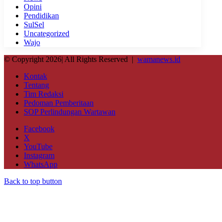
Opini
Pendidikan
SulSel
Uncategorized
Wajo
© Copyright 2026| All Rights Reserved |
wamanews.id
Kontak
Tentang
Tim Redaksi
Pedoman Pemberitaan
SOP Perlindungan Wartawan
Facebook
X
YouTube
Instagram
WhatsApp
Back to top button