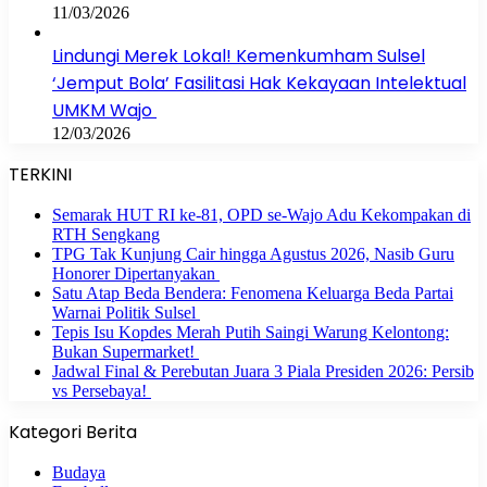
11/03/2026
Lindungi Merek Lokal! Kemenkumham Sulsel
‘Jemput Bola’ Fasilitasi Hak Kekayaan Intelektual
UMKM Wajo
12/03/2026
TERKINI
Semarak HUT RI ke-81, OPD se-Wajo Adu Kekompakan di
RTH Sengkang
TPG Tak Kunjung Cair hingga Agustus 2026, Nasib Guru
Honorer Dipertanyakan
Satu Atap Beda Bendera: Fenomena Keluarga Beda Partai
Warnai Politik Sulsel
Tepis Isu Kopdes Merah Putih Saingi Warung Kelontong:
Bukan Supermarket!
Jadwal Final & Perebutan Juara 3 Piala Presiden 2026: Persib
vs Persebaya!
Kategori Berita
Budaya