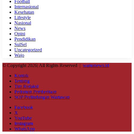
Football
Internasional
Kesehatan
Lifestyle
Nasional
News
Opini
Pendidikan
SulSel
Uncategorized
Wajo
© Copyright 2026| All Rights Reserved |
wamanews.id
Kontak
Tentang
Tim Redaksi
Pedoman Pemberitaan
SOP Perlindungan Wartawan
Facebook
X
YouTube
Instagram
WhatsApp