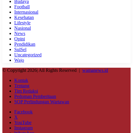
Budaya
Football
Internasional
Kesehatan
Lifestyle
Nasional
News
Opini
Pendidikan
SulSel
Uncategorized
Wajo
© Copyright 2026| All Rights Reserved |
wamanews.id
Kontak
Tentang
Tim Redaksi
Pedoman Pemberitaan
SOP Perlindungan Wartawan
Facebook
X
YouTube
Instagram