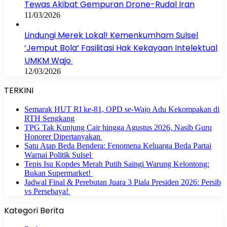
Tewas Akibat Gempuran Drone-Rudal Iran
11/03/2026
Lindungi Merek Lokal! Kemenkumham Sulsel
‘Jemput Bola’ Fasilitasi Hak Kekayaan Intelektual
UMKM Wajo
12/03/2026
TERKINI
Semarak HUT RI ke-81, OPD se-Wajo Adu Kekompakan di
RTH Sengkang
TPG Tak Kunjung Cair hingga Agustus 2026, Nasib Guru
Honorer Dipertanyakan
Satu Atap Beda Bendera: Fenomena Keluarga Beda Partai
Warnai Politik Sulsel
Tepis Isu Kopdes Merah Putih Saingi Warung Kelontong:
Bukan Supermarket!
Jadwal Final & Perebutan Juara 3 Piala Presiden 2026: Persib
vs Persebaya!
Kategori Berita