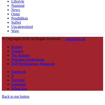
Lifestyle
Nasional
News
Opini
Pendidikan
SulSel
Uncategorized
Wajo
© Copyright 2026| All Rights Reserved |
wamanews.id
Kontak
Tentang
Tim Redaksi
Pedoman Pemberitaan
SOP Perlindungan Wartawan
Facebook
X
YouTube
Instagram
WhatsApp
Back to top button