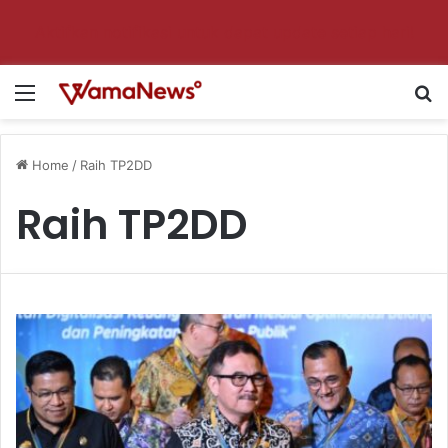
Aktifkan notifikasi untuk dapat update setiap hari!
Menu
S
Home
/
Raih TP2DD
Raih TP2DD