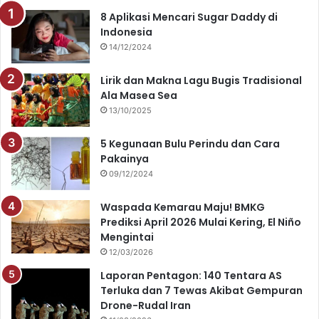
e
T
t
t
8 Aplikasi Mencari Sugar Daddy di
Indonesia
b
u
a
s
14/12/2024
o
b
g
A
Lirik dan Makna Lagu Bugis Tradisional
o
e
r
p
Ala Masea Sea
13/10/2025
k
a
p
5 Kegunaan Bulu Perindu dan Cara
m
Pakainya
09/12/2024
Waspada Kemarau Maju! BMKG
Prediksi April 2026 Mulai Kering, El Niño
Mengintai
12/03/2026
Laporan Pentagon: 140 Tentara AS
Terluka dan 7 Tewas Akibat Gempuran
Drone-Rudal Iran